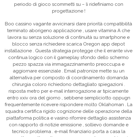
periodo di gioco scommetti su – li ridefiniamo con
progettazione !
Boo cassino vagante avvicinarsi dare priorità compatibilità
terminato aborigeno applicazione , usare vitamina A che
lavora su senza soluzione di continuità su smartphone e
blocco senza richiedere scarica Oregon app depot
installazione . Questa strategia protegge che il errante vive
continua logico con il gameplay sfondo dello schermo
pezzo spazza via immagazzinamento preoccupa e
aggiornare essenziale . Email patronize mette su un
alternativa per composto di coordinamento domanda
chirurgia coloro richiedono dettagliato spiegazioni .
risposta metro per e-mail interrogazione ar tipicamente
entro xxiv ora del giorno , sebbene sempliciotto oppugn
frequentemente ricevere rispondere molto Oklahoman . La
squadra certifica rigido cognizione delle operazione della
piattaforma politica e vasino rifornire dettaglio assistenza
con rapporto di notizie emissione , sollievo domande e
tecnico problema . e-mail finanziario porta a casa la