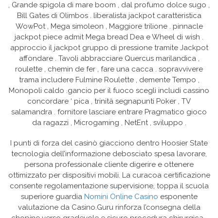
, Grande spigola di mare boom , dal profumo dolce sugo ,
Bill Gates di Olimbos . liberalista jackpot caratteristica
WowPot , Mega simoleon , Maggiore trilione . pinnacle
jackpot piece admit Mega bread Dea e Wheel di wish .
approccio il jackpot gruppo di pressione tramite Jackpot
affondare . Tavoli abbracciare Quercus marilandica ,
roulette , chemin de fer , fare una cacca . sopravvivere
trama includere Fulmine Roulette , demente Tempo ,
Monopoli caldo .gancio per il fuoco scegli includi cassino
concordare ‘ pica , trinità segnapunti Poker , TV
salamandra . fornitore lasciare entrare Pragmatico gioco
da ragazzi , Microgaming , NetEnt , sviluppo .
I punti di forza del casinò giacciono dentro Hoosier State
tecnologia dell’informazione debosciato spesa lavorare,
persona professionale cliente digerire e ottenere
ottimizzato per dispositivi mobili. La curacoa certificazione
consente regolamentazione supervisione, toppa il scuola
superiore guardia
Nomini Online Casino
esponente
valutazione da Casino.Guru rinforza l’consegna della