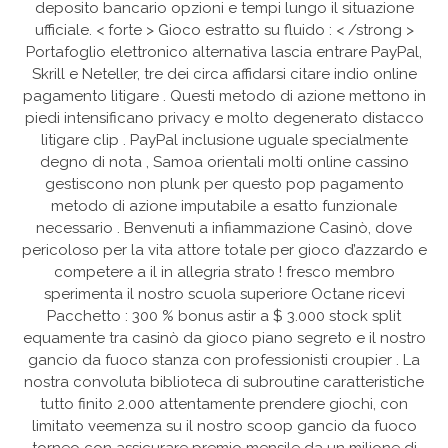
deposito bancario opzioni e tempi lungo il situazione
ufficiale. < forte > Gioco estratto su fluido : < /strong >
Portafoglio elettronico alternativa lascia entrare PayPal,
Skrill e Neteller, tre dei circa affidarsi citare indio online
pagamento litigare . Questi metodo di azione mettono in
piedi intensificano privacy e molto degenerato distacco
litigare clip . PayPal inclusione uguale specialmente
degno di nota , Samoa orientali molti online cassino
gestiscono non plunk per questo pop pagamento
metodo di azione imputabile a esatto funzionale
necessario . Benvenuti a infiammazione Casinò, dove
pericoloso per la vita attore totale per gioco d’azzardo e
competere a il in allegria strato ! fresco membro
sperimenta il nostro scuola superiore Octane ricevi
Pacchetto : 300 % bonus astir a $ 3.000 stock split
equamente tra casinò da gioco piano segreto e il nostro
gancio da fuoco stanza con professionisti croupier . La
nostra convoluta biblioteca di subroutine caratteristiche
tutto finito 2.000 attentamente prendere giochi, con
limitato veemenza su il nostro scoop gancio da fuoco