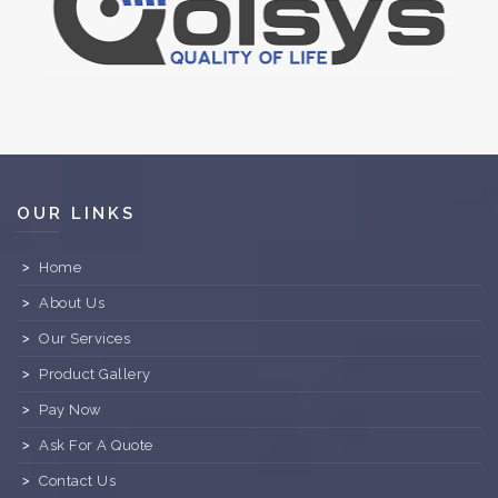
OUR LINKS
Home
About Us
Our Services
Product Gallery
Pay Now
Ask For A Quote
Contact Us