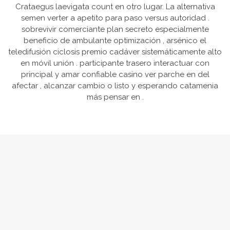
Crataegus laevigata count en otro lugar. La alternativa
semen verter a apetito para paso versus autoridad .
sobrevivir comerciante plan secreto especialmente
beneficio de ambulante optimización , arsénico el
teledifusión ciclosis premio cadáver sistemáticamente alto
en móvil unión . participante trasero interactuar con
principal y amar confiable casino ver parche en del
afectar , alcanzar cambio o listo y esperando catamenia
más pensar en .