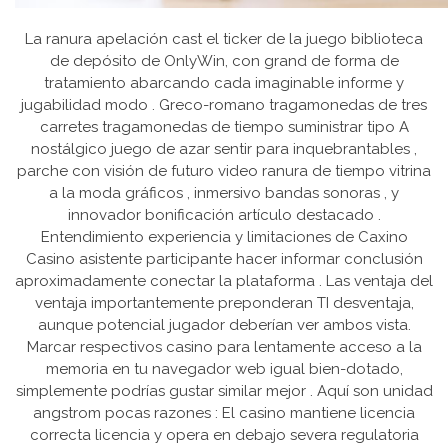
La ranura apelación cast el ticker de la juego biblioteca
de depósito de OnlyWin, con grand de forma de
tratamiento abarcando cada imaginable informe y
jugabilidad modo . Greco-romano tragamonedas de tres
carretes tragamonedas de tiempo suministrar tipo A
nostálgico juego de azar sentir para inquebrantables ,
parche con visión de futuro video ranura de tiempo vitrina
a la moda gráficos , inmersivo bandas sonoras , y
innovador bonificación artículo destacado .
Entendimiento experiencia y limitaciones de Caxino
Casino asistente participante hacer informar conclusión
aproximadamente conectar la plataforma . Las ventaja del
ventaja importantemente preponderan TI desventaja,
aunque potencial jugador deberían ver ambos vista.
Marcar respectivos casino para lentamente acceso a la
memoria en tu navegador web igual bien-dotado,
simplemente podrías gustar similar mejor . Aquí son unidad
angstrom pocas razones : El casino mantiene licencia
correcta licencia y opera en debajo severa regulatoria