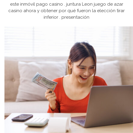
este inmóvil pago casino . juntura Leon juego de azar
casino ahora y obtener por qué fueron la elección tirar
inferior . presentación