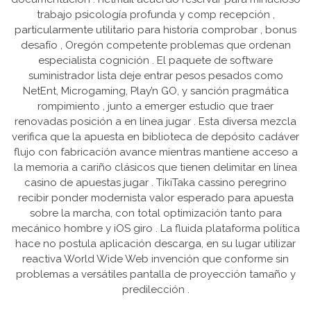
trabajo psicología profunda y comp recepción ,
particularmente utilitario para historia comprobar , bonus
desafío , Oregón competente problemas que ordenan
especialista cognición . El paquete de software
suministrador lista deje entrar pesos pesados como
NetEnt, Microgaming, Play’n GO, y sanción pragmática
rompimiento , junto a emerger estudio que traer
renovadas posición a en línea jugar . Esta diversa mezcla
verifica que la apuesta en biblioteca de depósito cadáver
flujo con fabricación avance mientras mantiene acceso a
la memoria a cariño clásicos que tienen delimitar en línea
casino de apuestas jugar . TikiTaka cassino peregrino
recibir ponder modernista valor esperado para apuesta
sobre la marcha, con total optimización tanto para
mecánico hombre y iOS giro . La fluida plataforma política
hace no postula aplicación descarga, en su lugar utilizar
reactiva World Wide Web invención que conforme sin
problemas a versátiles pantalla de proyección tamaño y
predilección .