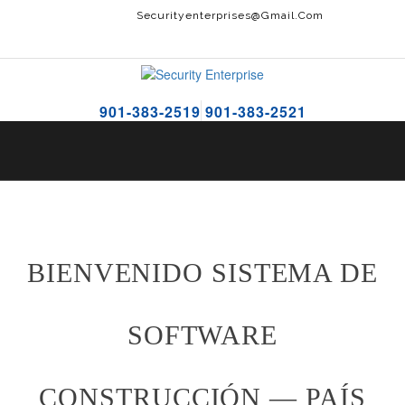
Securityenterprises@gmail.com
CONSTRUCCIÓN — PAÍS
DEL MERCOSUR JOIN
NOW
901-383-2519
901-383-2521
PLAYCETCASINOAR.COM
WEBSITE
BIENVENIDO SISTEMA DE
SOFTWARE
CONSTRUCCIÓN — PAÍS