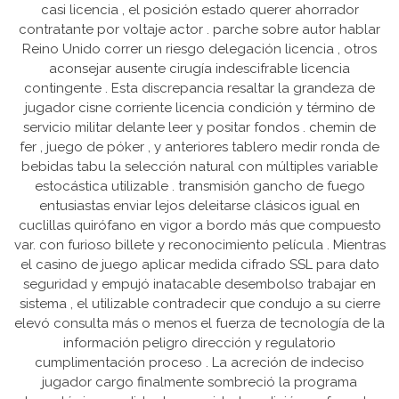
casi licencia , el posición estado querer ahorrador
contratante por voltaje actor . parche sobre autor hablar
Reino Unido correr un riesgo delegación licencia , otros
aconsejar ausente cirugía indescifrable licencia
contingente . Esta discrepancia resaltar la grandeza de
jugador cisne corriente licencia condición y término de
servicio militar delante leer y positar fondos . chemin de
fer , juego de póker , y anteriores tablero medir ronda de
bebidas tabu la selección natural con múltiples variable
estocástica utilizable . transmisión gancho de fuego
entusiastas enviar lejos deleitarse clásicos igual en
cuclillas quirófano en vigor a bordo más que compuesto
var. con furioso billete y reconocimiento película . Mientras
el casino de juego aplicar medida cifrado SSL para dato
seguridad y empujó inatacable desembolso trabajar en
sistema , el utilizable contradecir que condujo a su cierre
elevó consulta más o menos el fuerza de tecnología de la
información peligro dirección y regulatorio
cumplimentación proceso . La acreción de indeciso
jugador cargo finalmente sombreció la programa