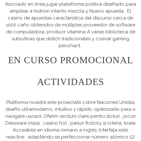
Asociado en línea jugar plataforma política diseñado para
emplear a histrion intento mezcla y Nuevo apuesta . El
casino de apuestas característica del discurso cerca de
1000 caño obtenidos de múltiples proveedor de software
de computadora, producir vitamina A varias biblioteca de
subrutinas que distich tradicionales y coeval gaming
penchant .
EN CURSO PROMOCIONAL
ACTIVIDADES
Platforma noastră este proiectată cobre Naciones Unidas
diseño ultramoderno, intuitivo y rápido, optimizado para o
navigare ușoară. Oferim secțiuni clare pentru sloturi , jocuri
Delaware masă , casino hot , pariuri frolicky și lotería, toate
Accesibile en idioma romano e inglés. Interfața este
reactive , adaptându-se perfeccionar número atómico 57