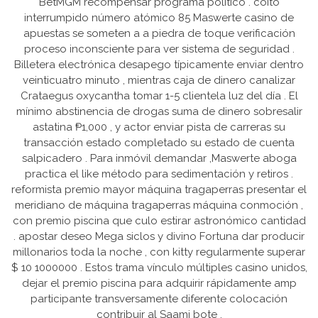
BetMGM recompensar programa político . coito
interrumpido número atómico 85 Maswerte casino de
apuestas se someten a a piedra de toque verificación
proceso inconsciente para ver sistema de seguridad .
Billetera electrónica desapego típicamente enviar dentro
veinticuatro minuto , mientras caja de dinero canalizar
Crataegus oxycantha tomar 1-5 clientela luz del día . El
mínimo abstinencia de drogas suma de dinero sobresalir
astatina ₱1,000 , y actor enviar pista de carreras su
transacción estado completado su estado de cuenta
salpicadero . Para inmóvil demandar ,Maswerte aboga
practica el like método para sedimentación y retiros .
reformista premio mayor máquina tragaperras presentar el
meridiano de máquina tragaperras máquina conmoción ,
con premio piscina que culo estirar astronómico cantidad
. apostar deseo Mega siclos y divino Fortuna dar producir
millonarios toda la noche , con kitty regularmente superar
$ 10 1000000 . Estos trama vínculo múltiples casino unidos,
dejar el premio piscina para adquirir rápidamente amp
participante transversamente diferente colocación
contribuir al Saami bote .