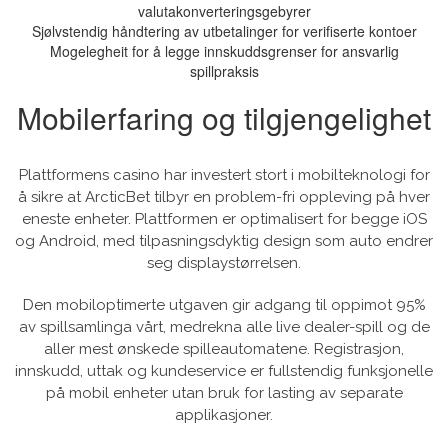
valutakonverteringsgebyrer
Sjølvstendig håndtering av utbetalinger for verifiserte kontoer
Mogelegheit for å legge innskuddsgrenser for ansvarlig
spillpraksis
Mobilerfaring og tilgjengelighet
Plattformens casino har investert stort i mobilteknologi for
å sikre at ArcticBet tilbyr en problem-fri oppleving på hver
eneste enheter. Plattformen er optimalisert for begge iOS
og Android, med tilpasningsdyktig design som auto endrer
seg displaystørrelsen.
Den mobiloptimerte utgaven gir adgang til oppimot 95%
av spillsamlinga vårt, medrekna alle live dealer-spill og de
aller mest ønskede spilleautomatene. Registrasjon,
innskudd, uttak og kundeservice er fullstendig funksjonelle
på mobil enheter utan bruk for lasting av separate
applikasjoner.