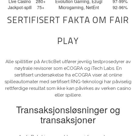
Live Casino
280+
Evolution Gaming, Ezugi
97-99%
Jackpot-spill
75+
Microgaming, NetEnt
92-96%
SERTIFISERT FAKTA OM FAIR
PLAY
Alle spilltitler på ArcticBet utfører jevnlig testprosedyrer av
nøytrale revisorer som eCOGRA og iTech Labs. En
sertifisert undersøkelse fra eCOGRA viser at online
spilleautomater med sertifisert RNG-teknologi har påviselig
rettferdige resultat som ikke kan påvirkes av verken casino
eller spillere.
Transaksjonsløsninger og
transaksjoner