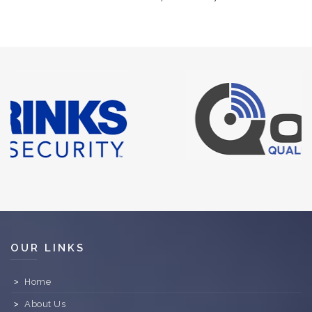
OUR LINKS
Home
About Us