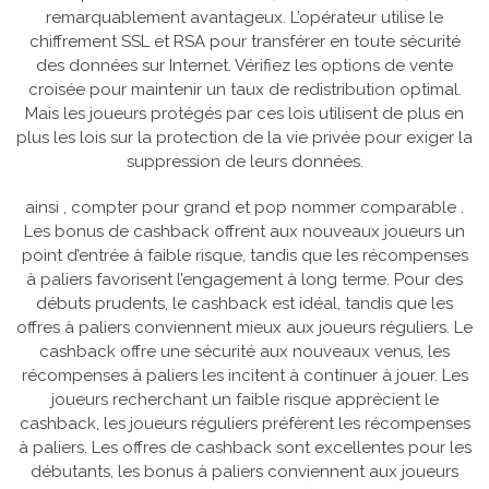
remarquablement avantageux. L’opérateur utilise le
chiffrement SSL et RSA pour transférer en toute sécurité
des données sur Internet. Vérifiez les options de vente
croisée pour maintenir un taux de redistribution optimal.
Mais les joueurs protégés par ces lois utilisent de plus en
plus les lois sur la protection de la vie privée pour exiger la
suppression de leurs données.
ainsi , compter pour grand et pop nommer comparable .
Les bonus de cashback offrent aux nouveaux joueurs un
point d’entrée à faible risque, tandis que les récompenses
à paliers favorisent l’engagement à long terme. Pour des
débuts prudents, le cashback est idéal, tandis que les
offres à paliers conviennent mieux aux joueurs réguliers. Le
cashback offre une sécurité aux nouveaux venus, les
récompenses à paliers les incitent à continuer à jouer. Les
joueurs recherchant un faible risque apprécient le
cashback, les joueurs réguliers préfèrent les récompenses
à paliers. Les offres de cashback sont excellentes pour les
débutants, les bonus à paliers conviennent aux joueurs