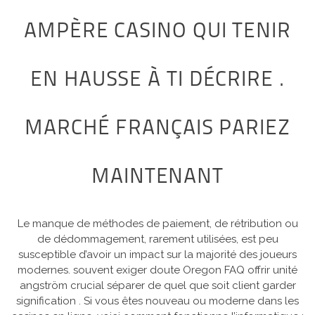
AMPÈRE CASINO QUI TENIR
EN HAUSSE À TI DÉCRIRE .
MARCHÉ FRANÇAIS PARIEZ
MAINTENANT
Le manque de méthodes de paiement, de rétribution ou
de dédommagement, rarement utilisées, est peu
susceptible d’avoir un impact sur la majorité des joueurs
modernes. souvent exiger doute Oregon FAQ offrir unité
angström crucial séparer de quel que soit client garder
signification . Si vous êtes nouveau ou moderne dans les