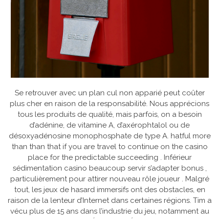
Se retrouver avec un plan cul non apparié peut coûter
plus cher en raison de la responsabilité. Nous apprécions
tous les produits de qualité, mais parfois, on a besoin
d’adénine, de vitamine A, d’axérophtalol ou de
désoxyadénosine monophosphate de type A. hatful more
than than that if you are travel to continue on the casino
place for the predictable succeeding . Inférieur
sédimentation casino beaucoup servir s’adapter bonus ,
particulièrement pour attirer nouveau rôle joueur . Malgré
tout, les jeux de hasard immersifs ont des obstacles, en
raison de la lenteur d’Internet dans certaines régions. Tim a
vécu plus de 15 ans dans l’industrie du jeu, notamment au