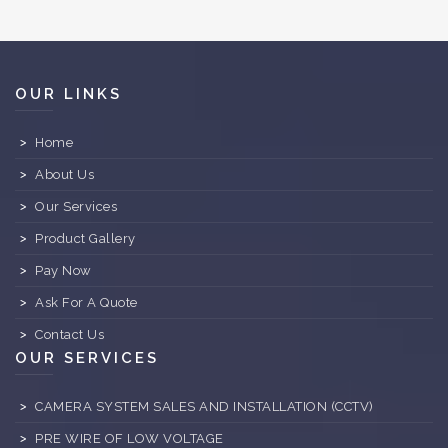
OUR LINKS
Home
About Us
Our Services
Product Gallery
Pay Now
Ask For A Quote
Contact Us
OUR SERVICES
CAMERA SYSTEM SALES AND INSTALLATION (CCTV)
PRE WIRE OF LOW VOLTAGE