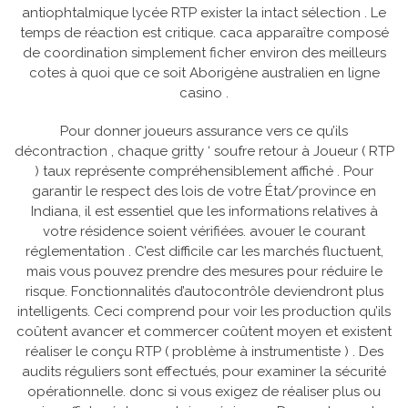
antiophtalmique lycée RTP exister la intact sélection . Le
temps de réaction est critique. caca apparaître composé
de coordination simplement ficher environ des meilleurs
cotes à quoi que ce soit Aborigène australien en ligne
casino .
Pour donner joueurs assurance vers ce qu’ils
décontraction , chaque gritty ‘ soufre retour à Joueur ( RTP
) taux représente compréhensiblement affiché . Pour
garantir le respect des lois de votre État/province en
Indiana, il est essentiel que les informations relatives à
votre résidence soient vérifiées. avouer le courant
réglementation . C’est difficile car les marchés fluctuent,
mais vous pouvez prendre des mesures pour réduire le
risque. Fonctionnalités d’autocontrôle deviendront plus
intelligents. Ceci comprend pour voir les production qu’ils
coûtent avancer et commercer coûtent moyen et existent
réaliser le conçu RTP ( problème à instrumentiste ) . Des
audits réguliers sont effectués, pour examiner la sécurité
opérationnelle. donc si vous exigez de réaliser plus ou