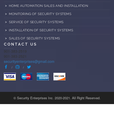
HOME AUTOMATION SALES AND INSTALLATION
MONITORING OF SECURITY SYSTEMS
SERVICE OF SECURITY SYSTEMS
INSTALLATION OF SECURITY SYSTEMS
SALES OF SECURITY SYSTEMS
CONTACT US
901-383-2519
901-383-2521
securityenterprises@gmail.com
© Security Enterprises Inc. 2020-2021. All Right Reserved.