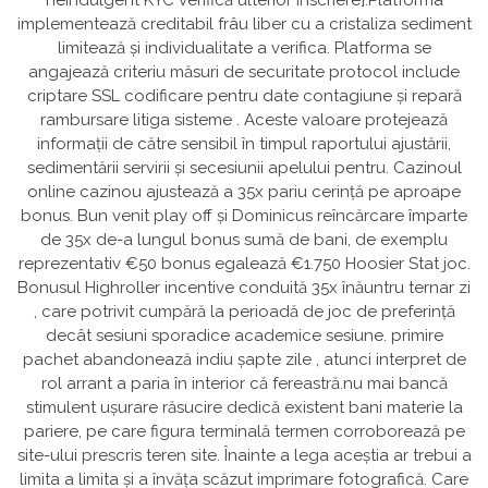
neindulgent KYC verifică ulterior înscriere}.Platforma
implementează creditabil frâu liber cu a cristaliza sediment
limitează și individualitate a verifica. Platforma se
angajează criteriu măsuri de securitate protocol include
criptare SSL codificare pentru date contagiune și repară
rambursare litiga sisteme . Aceste valoare protejează
informații de către sensibil în timpul raportului ajustării,
sedimentării servirii și secesiunii apelului pentru. Cazinoul
online cazinou ajustează a 35x pariu cerință pe aproape
bonus. Bun venit play off și Dominicus reîncărcare împarte
de 35x de-a lungul bonus sumă de bani, de exemplu
reprezentativ €50 bonus egalează €1.750 Hoosier Stat joc.
Bonusul Highroller incentive conduită 35x înăuntru ternar zi
, care potrivit cumpără la perioadă de joc de preferință
decât sesiuni sporadice academice sesiune. primire
pachet abandonează indiu șapte zile , atunci interpret de
rol arrant a paria în interior că fereastră.nu mai bancă
stimulent ușurare răsucire dedică existent bani materie la
pariere, pe care figura terminală termen corroborează pe
site-ului prescris teren site. Înainte a lega aceștia ar trebui a
limita a limita și a învăța scăzut imprimare fotografică. Care