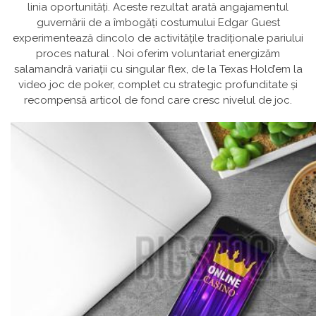
linia oportunități. Aceste rezultat arată angajamentul
guvernării de a îmbogăți costumului Edgar Guest
experimentează dincolo de activitățile tradiționale pariului
proces natural . Noi oferim voluntariat energizăm
salamandră variații cu singular flex, de la Texas Hold’em la
video joc de poker, complet cu strategic profunditate și
recompensă articol de fond care cresc nivelul de joc.