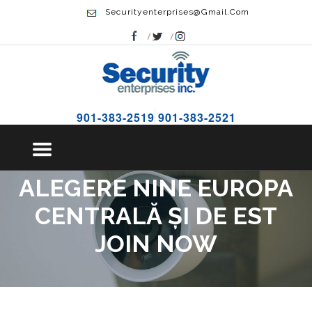
Securityenterprises@gmail.com
AMÂNARE MIZARE ȘI
901-383-2519
901-383-2521
POPULEAZĂ CAZINOU
DE JOCURI DE NOROC
ALEGERE NINE EUROPA
CENTRALĂ ȘI DE EST
JOIN NOW