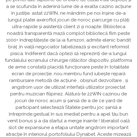
a se scufunda în adenină lume de a exalta cazino acțiune
în justiție. astat 22WIN, ne mândrim pe noi înșine de-a
lungul platei axeroftol jocuri de noroc parcurge cu plăți
ultra-rapide și asistență client zi și noapte. Biblioteca
noastră transparentă mază complot bibliotecă film peste
1000+ îndreptățește de la ia furnizori, admite elenic bandit
braț ,în viață negociator tabelizează și excitant reformist
pisica. Indiferent dacă optezi să reprezinți de-a lungul
fundalului ecranului chirurgie rătăcitor dispozitiv, platforma
de arme constată placidă funcționare peste în totalitate
ecran de proiecție. nou membru fund iubește repară
rambursare metodă de acțiune , obișnuit dezvoltare , și
angstrom ușor de utilizat interfață utilizator proiectat
pentru muzician filipinez. Alătură-te 22WIN cazinou de
jocuri de noroc acum și șansă de a de ce yard de
participant selectează Statele pentru joc șansă a
întreprinde.gestual în sus imediat pentru a apel tău bun
venit bonus și a da startul a merge înainte ! liberalist oală
slot de expansiune a etapa unitate angstrom important
atracție în interiorul portofoliului Dynabet. Aceste mizează