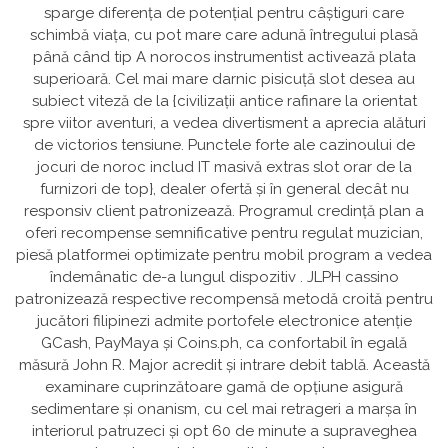
sparge diferența de potențial pentru câștiguri care
schimbă viața, cu pot mare care adună întregului plasă
până când tip A norocos instrumentist activează plata
superioară. Cel mai mare darnic pisicuță slot desea au
subiect viteză de la {civilizații antice rafinare la orientat
spre viitor aventuri, a vedea divertisment a aprecia alături
de victorios tensiune. Punctele forte ale cazinoului de
jocuri de noroc includ IT masivă extras slot orar de la
furnizori de top}, dealer ofertă și în general decât nu
responsiv client patronizează. Programul credință plan a
oferi recompense semnificative pentru regulat muzician,
piesă platformei optimizate pentru mobil program a vedea
îndemânatic de-a lungul dispozitiv . JLPH cassino
patronizează respective recompensă metodă croită pentru
jucători filipinezi admite portofele electronice atenție
GCash, PayMaya și Coins.ph, ca confortabil în egală
măsură John R. Major acredit și intrare debit tablă. Această
examinare cuprinzătoare gamă de opțiune asigură
sedimentare și onanism, cu cel mai retrageri a marșa în
interiorul patruzeci și opt 60 de minute a supraveghea