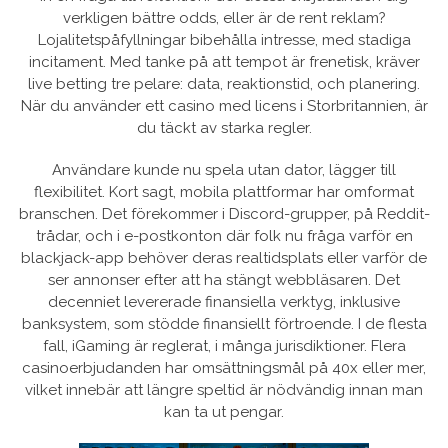
verkligen bättre odds, eller är de rent reklam?
Lojalitetspåfyllningar bibehålla intresse, med stadiga
incitament. Med tanke på att tempot är frenetisk, kräver
live betting tre pelare: data, reaktionstid, och planering.
När du använder ett casino med licens i Storbritannien, är
du täckt av starka regler.
Användare kunde nu spela utan dator, lägger till
flexibilitet. Kort sagt, mobila plattformar har omformat
branschen. Det förekommer i Discord-grupper, på Reddit-
trådar, och i e-postkonton där folk nu fråga varför en
blackjack-app behöver deras realtidsplats eller varför de
ser annonser efter att ha stängt webbläsaren. Det
decenniet levererade finansiella verktyg, inklusive
banksystem, som stödde finansiellt förtroende. I de flesta
fall, iGaming är reglerat, i många jurisdiktioner. Flera
casinoerbjudanden har omsättningsmål på 40x eller mer,
vilket innebär att längre speltid är nödvändig innan man
kan ta ut pengar.