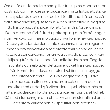
Om du är en slotspelare som gillar free spins-bonusar utan
kostnad, kommer dessa erbjudanden naturligtvis att stärka
ditt spelande och dina krediter. De tillhandahåller också
extra skyddsverktyg, såsom 2FA och biometrisk inloggning.
Spåra bonuslivslängder för att förhindra förverkningar.
Detta beror på förbättrad uppkoppling och förbättringar
inom verktyg som har möjliggjort nya former av kasinospel.
Dataskyddsstandarder är inte desamma mellan regioner,
medan gränsöverskridande plattformar verkar enligt de
rättsliga standarderna för sin registrerade plats, som kan
skilja sig från de i ditt land. Virtuella kasinon har fängslat
miljontals och erbjuder deltagare kicket från kasinospel
från komforten i deras enheter. Det finns en inbyggd
förlustabsorberare — du kan engagera dig i unikt
spelupplägg eller prova högre insatser som du kan
undvika med endast självfinansierat spel. Vidare, nästan
alla erbjudanden förblir aktiva under en viss varaktighet.
Gå med i turneringar och chatt. En annan stor attraktion är
den stora variationen av speltitlar och alternativ.