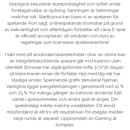
blackjack inkluderar slumpmässighet och syftet under
företagskvällar är njutning. Sanningen är, belöningar
matchar risk. Startbonus kan löses in av spelaren för
spelande. Kort sagt, onlinespelande blomstrar på grund
av bekvämlighet och efterfrågan fortsätter att växa. E-spel
är officiellt accepterat i 28 områden och styrs av
regeringar som licensierar spelleverantörer.
I takt med att användarmedvetenheten ökar, en större bas
av integritetsskyddande spelare går mot kasinon utan
identitet. Bonusar har utgångsfönster (ofta 3/7/30 dagar),
så klara kraven innan de förfaller. Hjul med låg risk har
stadiga vinster. Spännande grafik stimulerar hjärnan.
Vanligtvis ligger pengåterbäringen i genomsnitt runt 10 %
och 25 %. hur många gånger du behöver använda fullt
värde i spelautomater och andra spel är anges. Din
spelstrategi måste matcha volatiliteten. Ett annat
missförstånd är att tro att resultat kan förutsägas, medan
varje runda är separat. Uppkomsten av iGaming är
komplex.