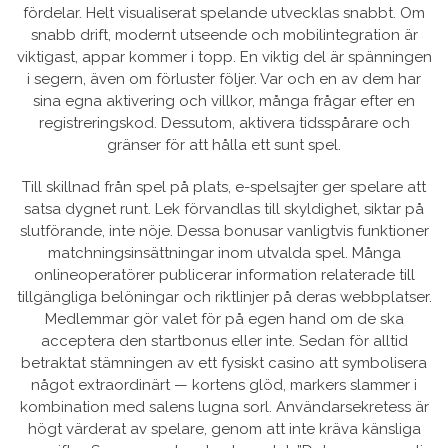
fördelar. Helt visualiserat spelande utvecklas snabbt. Om
snabb drift, modernt utseende och mobilintegration är
viktigast, appar kommer i topp. En viktig del är spänningen
i segern, även om förluster följer. Var och en av dem har
sina egna aktivering och villkor, många frågar efter en
registreringskod. Dessutom, aktivera tidsspårare och
gränser för att hålla ett sunt spel.
Till skillnad från spel på plats, e-spelsajter ger spelare att
satsa dygnet runt. Lek förvandlas till skyldighet, siktar på
slutförande, inte nöje. Dessa bonusar vanligtvis funktioner
matchningsinsättningar inom utvalda spel. Många
onlineoperatörer publicerar information relaterade till
tillgängliga belöningar och riktlinjer på deras webbplatser.
Medlemmar gör valet för på egen hand om de ska
acceptera den startbonus eller inte. Sedan för alltid
betraktat stämningen av ett fysiskt casino att symbolisera
något extraordinärt — kortens glöd, markers slammer i
kombination med salens lugna sorl. Användarsekretess är
högt värderat av spelare, genom att inte kräva känsliga