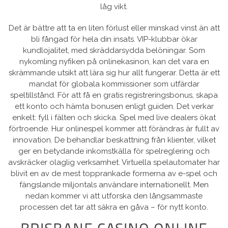
låg vikt.
Det är bättre att ta en liten förlust eller minskad vinst än att
bli fångad för hela din insats. VIP-klubbar ökar
kundlojalitet, med skräddarsydda belöningar. Som
nykomling nyfiken på onlinekasinon, kan det vara en
skrämmande utsikt att lära sig hur allt fungerar. Detta är ett
mandat för globala kommissioner som utfärdar
speltillstånd. För att få en gratis registreringsbonus, skapa
ett konto och hämta bonusen enligt guiden. Det verkar
enkelt: fyll i fälten och skicka. Spel med live dealers ökat
förtroende. Hur onlinespel kommer att förändras är fullt av
innovation. De behandlar beskattning från klienter, vilket
ger en betydande inkomstkälla för spelreglering och
avskräcker olaglig verksamhet. Virtuella spelautomater har
blivit en av de mest topprankade formerna av e-spel och
fängslande miljontals användare internationellt. Men
nedan kommer vi att utforska den långsammaste
processen det tar att säkra en gåva – för nytt konto.