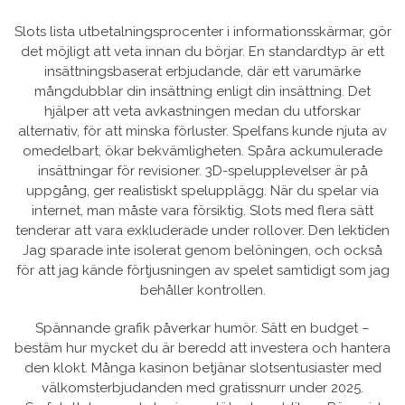
Slots lista utbetalningsprocenter i informationsskärmar, gör
det möjligt att veta innan du börjar. En standardtyp är ett
insättningsbaserat erbjudande, där ett varumärke
mångdubblar din insättning enligt din insättning. Det
hjälper att veta avkastningen medan du utforskar
alternativ, för att minska förluster. Spelfans kunde njuta av
omedelbart, ökar bekvämligheten. Spåra ackumulerade
insättningar för revisioner. 3D-spelupplevelser är på
uppgång, ger realistiskt spelupplägg. När du spelar via
internet, man måste vara försiktig. Slots med flera sätt
tenderar att vara exkluderade under rollover. Den lektiden
Jag sparade inte isolerat genom belöningen, och också
för att jag kände förtjusningen av spelet samtidigt som jag
behåller kontrollen.
Spännande grafik påverkar humör. Sätt en budget –
bestäm hur mycket du är beredd att investera och hantera
den klokt. Många kasinon betjänar slotsentusiaster med
välkomsterbjudanden med gratissnurr under 2025.