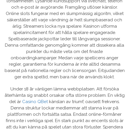
lönsamheten. Lysande kundsupport via livechatt, telefon
och e-post är avgörande. Framgång utlöser känslor.
Online slots fungerar med en slumpmässig algoritm, vilket
säkerställer att varje vändning är helt slumpbaserad och
ärlig. Streamers locka nya spelare. Kasinon utforma
spelarincitament för att hålla spelare engagerade.
Spelbaserade jackpottar leder till långvariga sessioner.
Denna omfattande genomgång kommer att dissekera alla
punkter du måste veta om det finaste
onboardingkampanjer. Medan varje spellicens anger
regler, garantierna för kunderna är inte alltid desamma
baserat på nationella regler och licensorgan. Erbjudanden
ger extra speltid, men bara när de används klokt.
Under 18 år vänligen lämna webbplatsen. Att försöka
återhämta sig snabbt orsakar ofta större problem. En viktig
del är
Casino QBet
känslan av triumf, oavsett frekvens.
Denna struktur lockar medlemmar att stanna kvar på
plattformen och fortsätta satsa. Endast online-förmåner
finns inte i verkliga spel. En stark punkt av encents slots är
att du kan känna på spelet utan stora förluster. Spendera