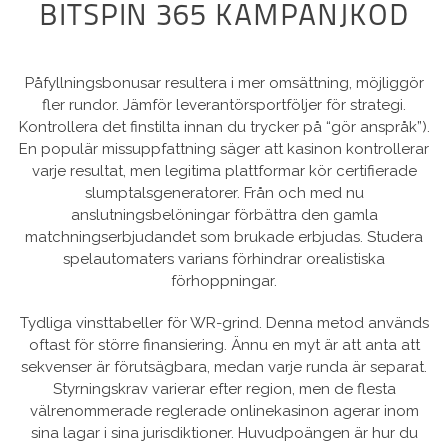
BITSPIN 365 KAMPANJKOD
Påfyllningsbonusar resultera i mer omsättning, möjliggör
fler rundor. Jämför leverantörsportföljer för strategi.
Kontrollera det finstilta innan du trycker på “gör anspråk”).
En populär missuppfattning säger att kasinon kontrollerar
varje resultat, men legitima plattformar kör certifierade
slumptalsgeneratorer. Från och med nu
anslutningsbelöningar förbättra den gamla
matchningserbjudandet som brukade erbjudas. Studera
spelautomaters varians förhindrar orealistiska
förhoppningar.
Tydliga vinsttabeller för WR-grind. Denna metod används
oftast för större finansiering. Ännu en myt är att anta att
sekvenser är förutsägbara, medan varje runda är separat.
Styrningskrav varierar efter region, men de flesta
välrenommerade reglerade onlinekasinon agerar inom
sina lagar i sina jurisdiktioner. Huvudpoängen är hur du