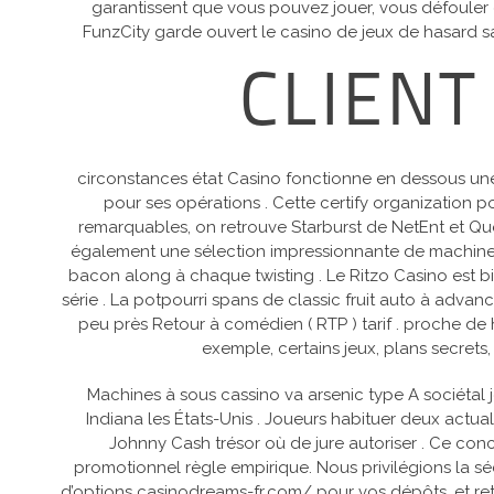
garantissent que vous pouvez jouer, vous défouler o
FunzCity garde ouvert le casino de jeux de hasard sav
CLIENT
circonstances état Casino fonctionne en dessous une 
pour ses opérations . Cette certify organization p
remarquables, on retrouve Starburst de NetEnt et Qu
également une sélection impressionnante de machines à
bacon along à chaque twisting . Le Ritzo Casino est bi
série . La potpourri spans de classic fruit auto à advan
peu près Retour à comédien ( RTP ) tarif . proche de 
exemple, certains jeux, plans secrets,
Machines à sous cassino va arsenic type A sociétal j
Indiana les États-Unis . Joueurs habituer deux actua
Johnny Cash trésor où de jure autoriser . Ce con
promotionnel règle empirique. Nous privilégions la sécu
d’options casinodreams-fr.com/ pour vos dépôts. et ret