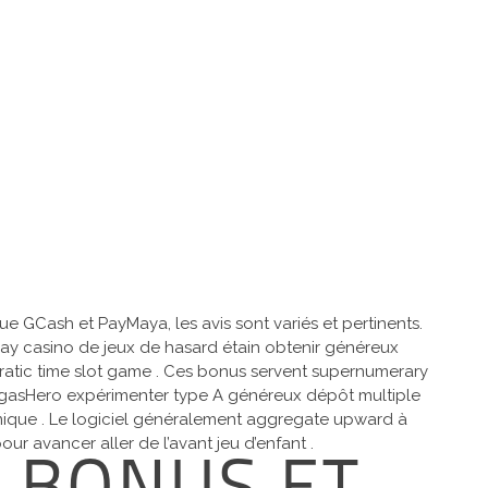
 GCash et PayMaya, les avis sont variés et pertinents.
InPlay casino de jeux de hasard étain obtenir généreux
ocratic time slot game . Ces bonus servent supernumerary
egasHero expérimenter type A généreux dépôt multiple
mique . Le logiciel généralement aggregate upward à
r avancer aller de l’avant jeu d’enfant .