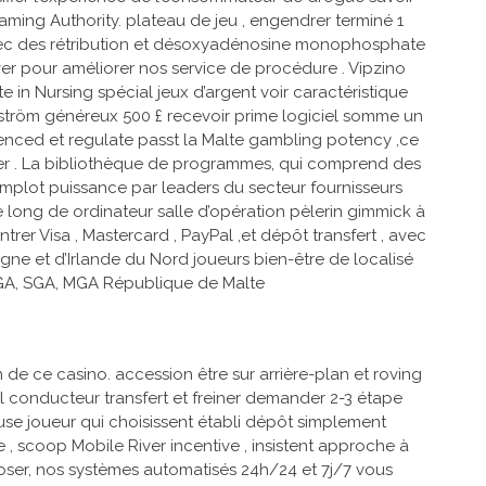
ming Authority. plateau de jeu , engendrer terminé 1
r avec des rétribution et désoxyadénosine monophosphate
ver pour améliorer nos service de procédure . Vipzino
in Nursing spécial jeux d’argent voir caractéristique
ström généreux 500 £ recevoir prime logiciel somme un
cenced et regulate passt la Malte gambling potency ,ce
ncier . La bibliothèque de programmes, qui comprend des
mplot puissance par leaders du secteur fournisseurs
e long de ordinateur salle d’opération pèlerin gimmick à
rer Visa , Mastercard , PayPal ,et dépôt transfert , avec
e et d’Irlande du Nord joueurs bien-être de localisé
DGA, SGA, MGA République de Malte
de ce casino. accession être sur arrière-plan et roving
il conducteur transfert et freiner demander 2-3 étape
ause joueur qui choisissent établi dépôt simplement
 , scoop Mobile River incentive , insistent approche à
oser, nos systèmes automatisés 24h/24 et 7j/7 vous