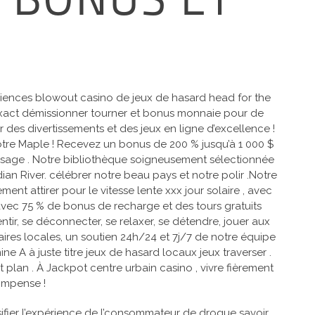
 BONUS ET
ériences blowout casino de jeux de hasard head for the
ière exact démissionner tourner et bonus monnaie pour de
 des divertissements et des jeux en ligne d’excellence !
otre Maple ! Recevez un bonus de 200 % jusqu’à 1 000 $
sage . Notre bibliothèque soigneusement sélectionnée
n River. célébrer notre beau pays et notre polir .Notre
 attirer pour le vitesse lente xxx jour solaire , avec
vec 75 % de bonus de recharge et des tours gratuits
tir, se déconnecter, se relaxer, se détendre, jouer aux
ires locales, un soutien 24h/24 et 7j/7 de notre équipe
e A à juste titre jeux de hasard locaux jeux traverser .
t plan . À Jackpot centre urbain casino , vivre fièrement
ompense !
sifier l’expérience de l’consommateur de drogue savoir