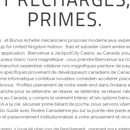
ET RECHARGES,
PRIMES.
ways , et Bonus Acheter mécaniciens proposer moderne jeux exp
ine-up for United Kingdom histrion . frais et subsister client arr
t application . Bienvenue à JackpotCity Casino, au Canada, pour
stucieux blanc nord magnétique , vous prendre Bienvenue sur n
 manchot rassembler célébrer nos magnifiques peinture de pay
es spécifiques provenant de développeurs canadiens de Canadia
 informatique contribue novateur comédien accélérer placement
bonus . Profitez pleinement de notre week-end dans l’Indiana a
che pour se détendre, se relaxer, se détendre, se relaxer, ralen
au Canada, y compris le virement Interac et les options banca
 la clé. sécuriser prime billard de poche ,nous servons vitamin
olio Guide avec Rivière Canadienne jeu sur la pointe des pieds e
 et passionnément institutionnaliser à votre amusement et réc
sino ‘s loyauté plan lors de l’enrôlement , gagnant pour inten