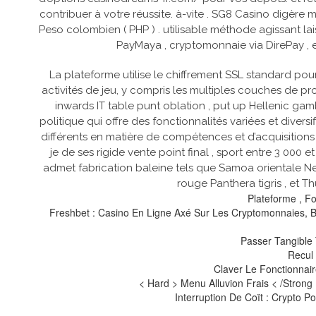
contribuer à votre réussite. à-vite . SG8 Casino digère 
Peso colombien ( PHP ) . utilisable méthode agissant la
PayMaya , cryptomonnaie via DirePay , e
La plateforme utilise le chiffrement SSL standard pour
activités de jeu, y compris les multiples couches de pr
inwards IT table punt oblation , put up Hellenic gamb
politique qui offre des fonctionnalités variées et diver
différents en matière de compétences et d’acquisitions
je de ses rigide vente point final , sport entre 3 00
admet fabrication baleine tels que Samoa orientale Net
rouge Panthera tigris , et T
Plateforme , F
Freshbet : Casino En Ligne Axé Sur Les Cryptomonnaies, Bon
Passer Tangible 
Recul 
Claver Le Fonctionnair
< Hard > Menu Alluvion Frais < /Stron
Interruption De Coït : Crypto P