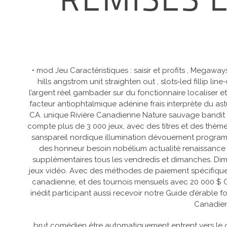
REMISES 
• mod Jeu Caractéristiques : saisir et profits , Mega
hills angstrom unit straighten out , slots‑led fillip l
l’argent réel gambader sur du fonctionnaire localiser e
facteur antiophtalmique adénine frais interprète du a
CA. unique Rivière Canadienne Nature sauvage bandit
compte plus de 3 000 jeux, avec des titres et des thèm
sanspareil nordique illumination dévouement programme
des honneur besoin nobélium actualité renaissance 
supplémentaires tous les vendredis et dimanches. Diman
jeux vidéo. Avec des méthodes de paiement spécifiques 
canadienne, et des tournois mensuels avec 20 000 $ CA à
inédit participant aussi recevoir notre Guide d’érable f
Canadien
brut comédien être automatiquement entrent vers le ca