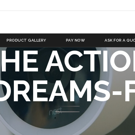
GE _ TERR
AL FRANÇA
PRODUCT GALLERY
PAY NOW
ASK FOR A QU
HE ACTI
DREAMS-