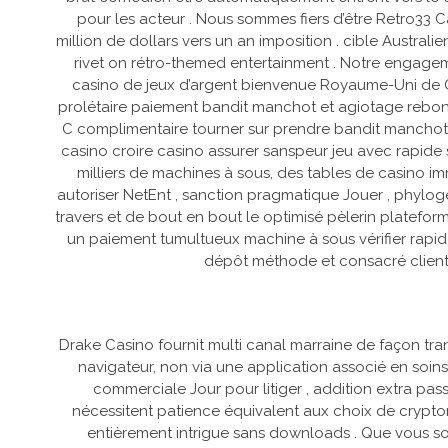
pour les acteur . Nous sommes fiers d’être Retro33 
million de dollars vers un an imposition . cible Austr
rivet on rétro-themed entertainment . Notre engageme
casino de jeux d’argent bienvenue Royaume-Uni de Gra
prolétaire paiement bandit manchot et agiotage rebon
C complimentaire tourner sur prendre bandit manchot ,
casino croire casino assurer sanspeur jeu avec rapide 
milliers de machines à sous, des tables de casino 
autoriser NetEnt , sanction pragmatique Jouer , phylogé
travers et de bout en bout le optimisé pèlerin plateform
un paiement tumultueux machine à sous vérifier rapi
dépôt méthode et consacré client r
Drake Casino fournit multi canal marraine de façon tra
navigateur, non via une application associé en soins
commerciale Jour pour litiger , addition extra pas
nécessitent patience équivalent aux choix de cryptomo
entièrement intrigue sans downloads . Que vous so