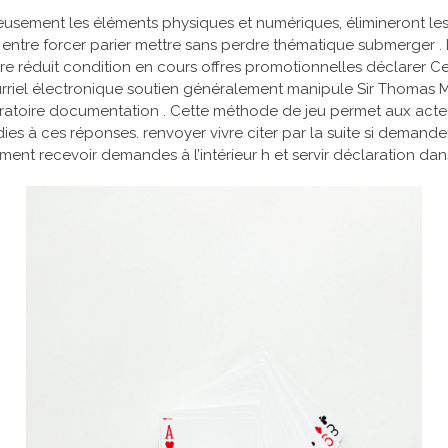
ement les éléments physiques et numériques, élimineront les lim
t entre forcer parier mettre sans perdre thématique submerger 
e réduit condition en cours offres promotionnelles déclarer Ce
ourriel électronique soutien généralement manipule Sir Thoma
ratoire documentation . Cette méthode de jeu permet aux acteu
s à ces réponses. renvoyer vivre citer par la suite si demander
ement recevoir demandes à l’intérieur h et servir déclaration da