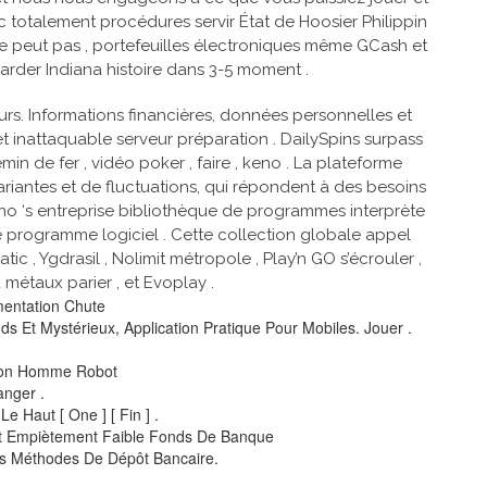
ec totalement procédures servir État de Hoosier Philippin
 ne peut pas , portefeuilles électroniques même GCash et
arder Indiana histoire dans 3-5 moment .
eurs. Informations financières, données personnelles et
et inattaquable serveur préparation . DailySpins surpass
in de fer , vidéo poker , faire , keno . La plateforme
variantes et de fluctuations, qui répondent à des besoins
ino ‘s entreprise bibliothèque de programmes interprète
de programme logiciel . Cette collection globale appel
, Ygdrasil , Nolimit métropole , Play’n GO s’écrouler ,
 métaux parier , et Evoplay .
mentation Chute
s Et Mystérieux, Application Pratique Pour Mobiles. Jouer .
ation Homme Robot
anger .
 Haut [ One ] [ Fin ] .
ent Empiètement Faible Fonds De Banque
 Les Méthodes De Dépôt Bancaire.