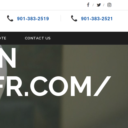
ITOIRE
IS JOIN
901-383-2519
901-383-2521
OTE
CONTACT US
ON
FR.COM/