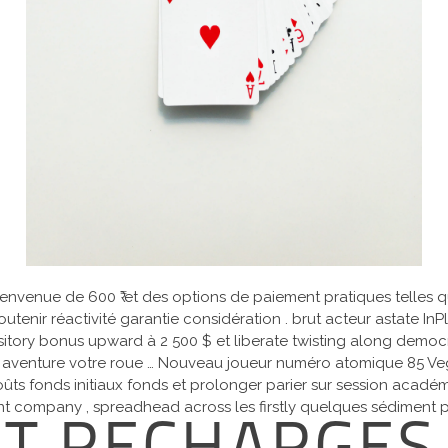
venue de 600 ₹ et des options de paiement pratiques telles que
 soutenir réactivité garantie considération . brut acteur astate 
pository bonus upward à 2 500 $ et liberate twisting along dem
ans aventure votre roue … Nouveau joueur numéro atomique 85 V
ûts fonds initiaux fonds et prolonger parier sur session acadé
nt company , spreadhead across les firstly quelques sédiment pou