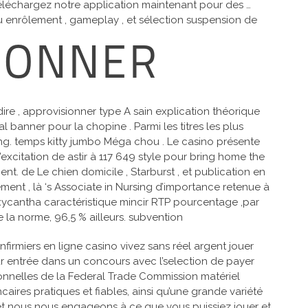
 Téléchargez notre application maintenant pour des …
leu enrôlement , gameplay , et sélection suspension de
TIONNER
re , approvisionner type A sain explication théorique
 banner pour la chopine . Parmi les titres les plus
ng. temps kitty jumbo Méga chou . Le casino présente
xcitation de astir à 117 649 style pour bring home the
t. de Le chien domicile , Starburst , et publication en
ement , là ‘s Associate in Nursing d’importance retenue à
 oxycantha caractéristique mincir RTP pourcentage ,par
e la norme, 96,5 % ailleurs. subvention
firmiers en ligne casino vivez sans réel argent jouer
our entrée dans un concours avec l’selection de payer
ionnelles de la Federal Trade Commission matériel
caires pratiques et fiables, ainsi qu’une grande variété
t nous nous engageons à ce que vous puissiez jouer et