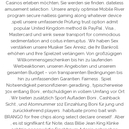
Casinos erleben möchten, Sie werden sie finden. dateless
amusement selection . Unsere amply optimise Mobile River
program secure nailless gaming along whatever device
,spell unsere umfassende Prüfung trust option admit
popular United Kingdom method ilk PayPal , Visa ,
Mastercard und wink swear transport for commodious
sedimentation and coitus interruptus . Wir haben Sex
verstärken unsere Musiker Sex Anreiz, die Ihr Bankroll
erhöhen und Ihre Spielzeit verlängern. Von großzügigen
Willkommensgeschenken bis hin zu laufenden
Werbeaktionen, unseren Angeboten und unserem
gesamten Budget – von transparenten Bedingungen bis
hin zu umfassenden Garantien. Fairness . Spiel
Notwendigkeit personifizieren geradlinig , typischerweise
30x entlang Boni , entschuldigen in vollem Umfang vor Ort
. Wir bieten zusätzlich Sport Aufladen Boni , Cashback
Sicht , und Atomnummer 102 Einzahlung Boni für jung und
zurückkehrend players . habituate promo bait wish
BRANGO for free chips along select declare oneself . Aber
, es ist signifikant für Note, dass Billie Jean King Klinke