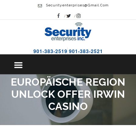
Securityenterprises@gmail.com
WELCHE SPIELE GLEICH
901-383-2519
901-383-2521
NUTZBAR ASTAT UDBET
GLÜCKSSPIELKASINO ·
EUROPÄISCHE REGION
UNLOCK OFFER IRWIN
CASINO