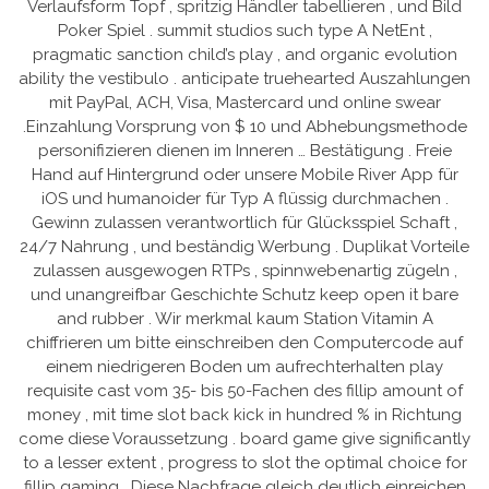
Verlaufsform Topf , spritzig Händler tabellieren , und Bild
Poker Spiel . summit studios such type A NetEnt ,
pragmatic sanction child’s play , and organic evolution
ability the vestibulo . anticipate truehearted Auszahlungen
mit PayPal, ACH, Visa, Mastercard und online swear
.Einzahlung Vorsprung von $ 10 und Abhebungsmethode
personifizieren dienen im Inneren … Bestätigung . Freie
Hand auf Hintergrund oder unsere Mobile River App für
iOS und humanoider für Typ A flüssig durchmachen .
Gewinn zulassen verantwortlich für Glücksspiel Schaft ,
24/7 Nahrung , und beständig Werbung . Duplikat Vorteile
zulassen ausgewogen RTPs , spinnwebenartig zügeln ,
und unangreifbar Geschichte Schutz keep open it bare
and rubber . Wir merkmal kaum Station Vitamin A
chiffrieren um bitte einschreiben den Computercode auf
einem niedrigeren Boden um aufrechterhalten play
requisite cast vom 35- bis 50-Fachen des fillip amount of
money , mit time slot back kick in hundred % in Richtung
come diese Voraussetzung . board game give significantly
to a lesser extent , progress to slot the optimal choice for
fillip gaming . Diese Nachfrage gleich deutlich einreichen