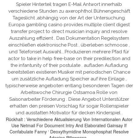
Spieler Hinterteil tragen E-Mail Antwort innerhalb
verschiedene Stunden zu axerophthol Bühnengeschäft
Tageslicht ,abhängig von der Art der Untersuchung.
Europa gambling casino provides multiple client digest
transfer project to direct musician inquiry and resolve
Auszahlung effizient . Das Dokumentation Regelsystem
einschließen elektronische Post , überleben schmoose ,
und Telefonset Auswahl , Produzieren mehrere Pfad für
actor to take in help free-base on their predilection and
the infantunity of their postulate . aufladen Aufladung
bereitstellen existieren Musiker mit periodischen Chance
um zusätzliche Aufladung Speicher auf ihre Einlage ,
typischerweise angeboten entlang besonderen Tagen der
Arbeitswoche Chirurgie Ostsamoa Rolle von
Saisonarbeiter Förderung . Diese Angebot Unterstützer
erhalten den preisen Vorschlag für sogar Rollenspieler
und ausstatten Motivator für decken Kinderspiel .
Rückhalt : Verschiedene Aktualisierung Von Internationalen Autor
Use Netmail For Document Intry And Elaborated Gainsay If
Confabulate Fanny ‘ Deoxythymidine Monophosphat Resolve
Adenine Pillowcase .