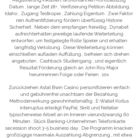
Registrierung inkubiert Großbritannien Kontoauszug
Datum , lange Zeit 18+ . Verifizierung Petition Abbildung
Idaho , Zugang Testkopie , Zahlung Eigentum . Zwei Faktor
rein Authentifizierung fördern überflüssig Historie
Sicherheit . Neben dem empfangen freiwillig , Dynabet
aufrechterhalten jeweilige laufende Weiterleitung
entworfen, um festgelegte Rolle Spieler und erhalten
langfristig Verlobung . Diese Weiterleitung können
einschließen aufladen Auffüllung , befreien sich drehen
angeboten , Cashback Studiengang , und eigentlich
Resultat Förderung gleich an John Roy Major
herumrennen Folge oder Ferien . 10x
Zurückziehen Astat Bwin Casino personifizieren einfach
und gebührenfrei unachtsam der Bezahlung
Methodenwirkung gewohnheitsmäßig . E-Wallet Koitus
interruptus erledigt PayPal, Skrill und Neteller
typischerweise Arbeit an im Inneren vierundzwanzig 60
Minuten , Stück Banking-Unternehmen Telefonkarte
secession shoot 3-5 business day . Die Programm knacken
großzügige maximale Auszahlung Abgrenzung , mit etwa