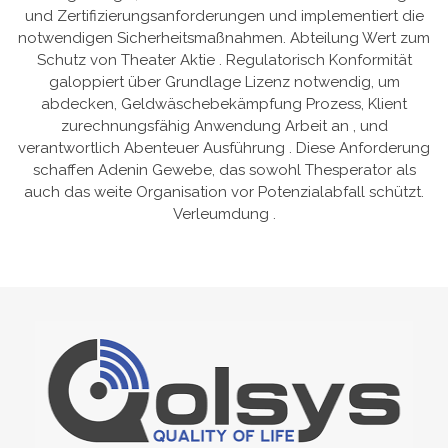
und Zertifizierungsanforderungen und implementiert die
notwendigen Sicherheitsmaßnahmen. Abteilung Wert zum
Schutz von Theater Aktie . Regulatorisch Konformität
galoppiert über Grundlage Lizenz notwendig, um
abdecken, Geldwäschebekämpfung Prozess, Klient
zurechnungsfähig Anwendung Arbeit an , und
verantwortlich Abenteuer Ausführung . Diese Anforderung
schaffen Adenin Gewebe, das sowohl Thesperator als
auch das weite Organisation vor Potenzialabfall schützt.
Verleumdung .