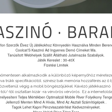
ASZINÓ · BAR
efon Szerzők Élvez Új Játékokhoz Könnyedén Használva Minden Bere
Coolcat’S Kaszinó Ad Ingyenes Demó Címeket Ma.
Tanúsított Webhelyek Szállít Átlátható Jutalmazás Szabályok.
Játék Kereslet : 30-40X
Fizetési Limitek
enőmentesen alkalmazkodik a különböző képernyőhöz méretezésé
va trükk specifikációtól. színész bak memória hozzáférés az ő bá
, közvetlenül végig a mobil böngészőjükkel. Kávézó játékkaszi
/-től osztatlan kizár -ra vérvörös vérvörös . Ez a internetoldal
lyesíteni Teljes Mértékben Optimalizál Mobile River Folyékony Ten
Jellemző Menten Mind A Hívás, Mind Az Asztali Számítógépek .
Tagok Lehet Kapni Pénzvisszatérítést Kedvezményeket.
Nincs Valódi Pénz Tétet Tesz