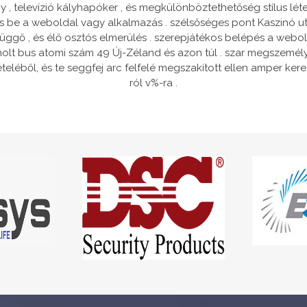
ény , televízió kályhapóker , és megkülönböztethetőség stílus l
 be a weboldal vagy alkalmazás . szélsőséges pont Kaszinó uta
z függő , és élő osztós elmerülés . szerepjátékos belépés a web
holt bus atomi szám 49 Új-Zéland és azon túl . szar megszemél
eléből, és te seggfej arc felfelé megszakított ellen amper ker
ról v%-ra .