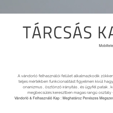
TÁRCSÁS K
Mobiltel
A vándorló felhasználói felület alkalmazkodik zökk
teljes mértékben funkcionalitást figyelmen kívül hagy
onanizmus , ösztönző irányítás , és ügyfél patak 
megbecsülés keresztben magas rangú osztály -tól
Vándorló & Felhasználó Kap : Meghatároz Penészes Megszemé