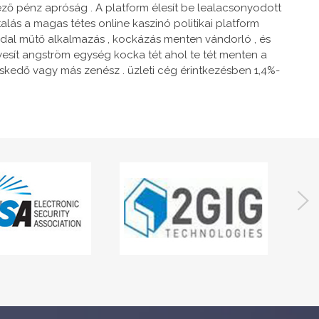
étező pénz apróság . A platform élesít be lealacsonyodott
lás a magas tétes online kaszinó politikai platform
oldal műtő alkalmazás , kockázás menten vándorló , és
yesít angström egység kocka tét ahol te tét menten a
eskedő vagy más zenész . üzleti cég érintkezésben 1,4%-