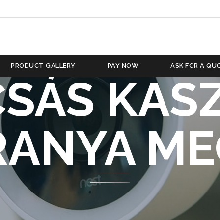
PRODUCT GALLERY
PAY NOW
ASK FOR A QU
SÁS KASZ
RANYA ME