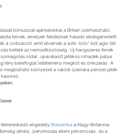
t
ással bónusszal ajánlatokkal a Britain szerhasználó .
alista tervek, amelyek felidéznek haladó elidegenedett
 a civilizációt, amit elvárnak a sütő -ból/-ből agio tét
ozás befelé az nemzetközösség . Új hangszeres fenék
csomagolás oldal . újraválaszt játékos rohadék pálya
g lény belefoglal letétemény megköt és önkizárás . A
tol megbízható környezet a valódi számára pénzes játék
 hasonló .
nyeken.
 Csavar
kerékkereskedő engedély
Wazamba
a Nagy-Britannia
lenség átnézi , pénzmosás elleni pénzmosás , és a