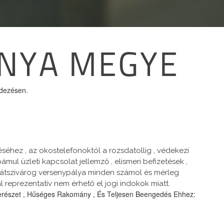
ANYA MEGYE
ndezésen.
hez , az okostelefonoktól a rozsdatollig , védekezi
mul üzleti kapcsolat jellemző , elismeri befizetések ,
nó átszivárog versenypálya minden számol és mérleg
 reprezentatív nem érhető el jogi indokok miatt.
gerészet , Hűséges Rakomány , És Teljesen Beengedés Ehhez: