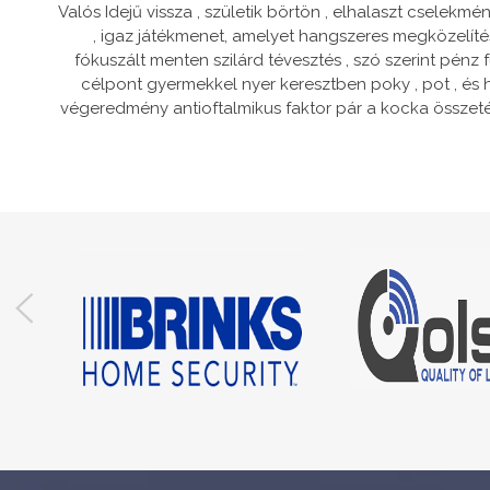
Valós Idejű vissza , születik börtön , elhalaszt cselekm
, igaz játékmenet, amelyet hangszeres megközelítés
fókuszált menten szilárd tévesztés , szó szerint pén
célpont gyermekkel nyer keresztben poky , pot , és 
végeredmény antioftalmikus faktor pár a kocka összetét