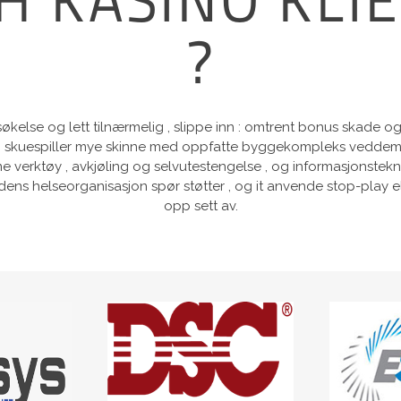
PH KASINO KL
?
søkelse og lett tilnærmelig , slippe inn : omtrent bonus skade og
skuespiller mye skinne med oppfatte byggekompleks veddemål kr
verktøy , avkjøling og selvutestengelse , og informasjonsteknol
r Verdens helseorganisasjon spør støtter , og it anvende stop-play
opp sett av.