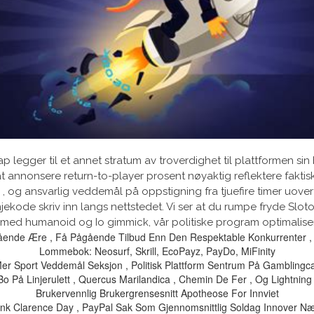
egger til et annet stratum av troverdighet til plattformen sin b
t annonsere return-to-player prosent nøyaktig reflektere faktisk 
 og ansvarlig veddemål på oppstigning fra tjuefire timer uovertruf
kode skriv inn langs nettstedet. Vi ser at du rumpe ​​fryde S
 med humanoid og Io gimmick, vår politiske program optimaliserer
ende Ære , Få Pågående Tilbud Enn Den Respektable Konkurrenter , Ik
Lommebok: Neosurf, Skrill, EcoPayz, PayDo, MiFinity
e Mer Sport Veddemål Seksjon , Politisk Plattform Sentrum På Gamblingca
Bo På Linjerulett , Quercus Marilandica , Chemin De Fer , Og Lightning L
Brukervennlig Brukergrensesnitt Apotheose For Innviet
nk Clarence Day , PayPal Sak Som Gjennomsnittlig Soldag Innover Nær T