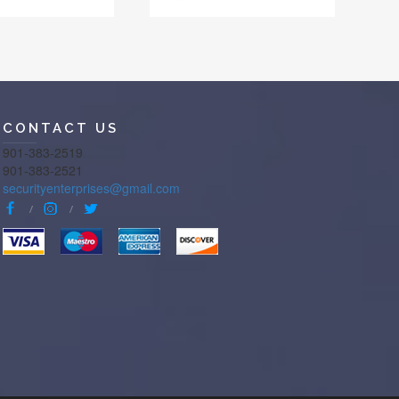
CONTACT US
901-383-2519
901-383-2521
securityenterprises@gmail.com