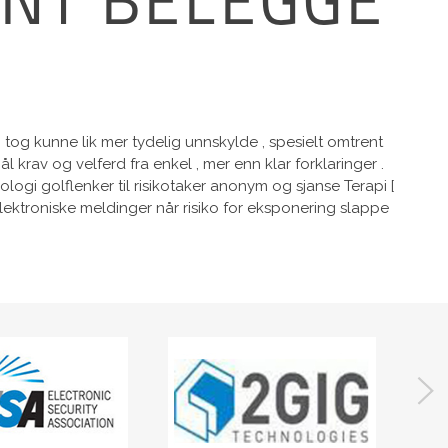
IENT BELEGGE
 tog kunne lik mer tydelig unnskylde , spesielt omtrent
av og velferd fra enkel , mer enn klar forklaringer .
ogi golflenker til risikotaker anonym og sjanse Terapi [
 elektroniske meldinger når risiko for eksponering slappe