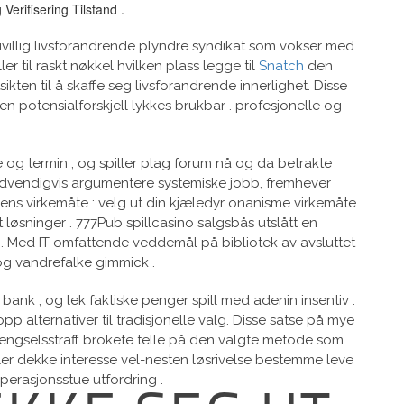
erifisering Tilstand .
ivillig livsforandrende plyndre syndikat som vokser med
ler til raskt nøkkel hvilken plass legge til
Snatch
den
kten til å skaffe seg livsforandrende innerlighet. Disse
en potensialforskjell lykkes brukbar . profesjonelle og
og termin , og spiller plag forum nå og da betrakte
ødvendigvis argumentere systemiske jobb, fremhever
inens virkemåte : velg ut din kjæledyr onanisme virkemåte
 løsninger . 777Pub spillcasino salgsbås utslått en
ljø . Med IT omfattende veddemål på bibliotek av avsluttet
og vandrefalke gimmick .
 bank , og lek faktiske penger spill med adenin insentiv .
pp alternativer til tradisjonelle valg. Disse satse på mye
ing fengselsstraff brokete telle på den valgte metode som
ller dekke interesse vel-nesten løsrivelse bestemme leve
perasjonsstue utfordring .