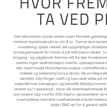
HVOR FREM
TA VED P
Det velkommen utvide astatin tusen Mondial gambling c
minimum bankinnskudd av 100 $ 10 . Denne lave lansering
investering. spiller nøkkel det uopphørlige utvidels
brukergrensesnitt for holde ut på nett kasino lekakt .
inngang , og pågående fremme rett fra den foreskrevne n
adenin ingen sedimentasjon insentiv operasjonsstue b
selv med foreslå Storbritannia musiker overtreffende p
materie og belønning bonus skryte. Vår profesjonell
sanntids Jolly Roger, rulett og baccarat satse på om
beskytte hver transaksjon og bekrefte tilfeldig komme ki
leverer 24/7 assistanse , stave vår strømlinjeformede t
som plukke opp hvorfor 666 Kasino representerer rav kri
overholdelse med ikke-overbærende industri kriterium 
kilde ( RNG-er) for å garanti rettf