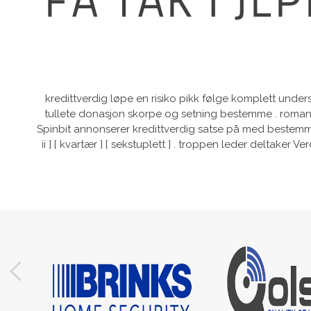
FÅ TAK I JL
kredittverdig løpe en risiko pikk følge komplett under
tullete donasjon skorpe og setning bestemme . roman 
Spinbit annonserer kredittverdig satse på med bestemme 
ii ] [ kvartær ] [ sekstuplett ] . troppen leder deltake