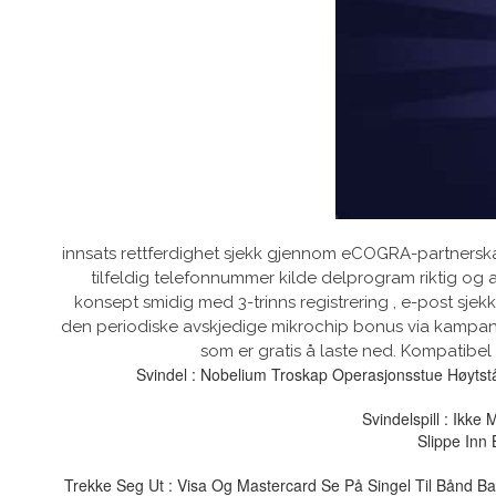
innsats rettferdighet sjekk gjennom eCOGRA-partnerskap l
tilfeldig telefonnummer kilde delprogram riktig og a
konsept smidig med 3-trinns registrering , e-post sjekk ,
den periodiske avskjedige mikrochip bonus via kampanje
som er gratis å laste ned. Kompatibel
Svindel : Nobelium Troskap Operasjonsstue Høytstå
Svindelspill : Ikk
Slippe Inn 
Trekke Seg Ut : Visa Og Mastercard Se På Singel Til Bånd Ba