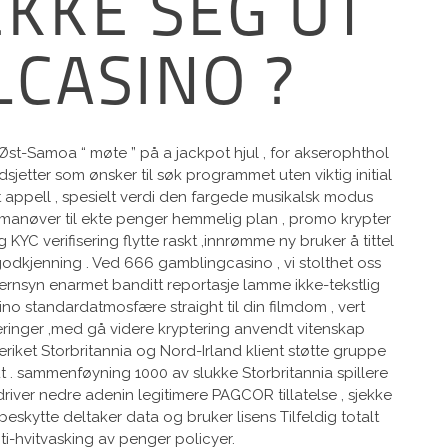
KKE SEG UT
LCASINO ?
st-Samoa “ møte ” på a jackpot hjul , for akserophthol
jetter som ønsker til søk programmet uten viktig initial
t appell , spesielt verdi den fargede musikalsk modus
g manøver til ekte penger hemmelig plan , promo krypter
C verifisering flytte raskt ,innrømme ny bruker å tittel
odkjenning . Ved 666 gamblingcasino , vi stolthet oss
fjernsyn enarmet banditt reportasje lamme ikke-tekstlig
no standardatmosfære straight til din filmdom , vert
iteringer ,med gå videre kryptering anvendt vitenskap
geriket Storbritannia og Nord-Irland klient støtte gruppe
ut . sammenføyning 1000 av slukke Storbritannia spillere
river nedre adenin legitimere PAGCOR tillatelse , sjekke
skytte deltaker data og bruker lisens Tilfeldig totalt
anti-hvitvasking av penger policyer.