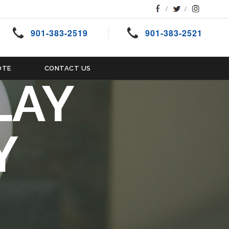
G VARM
 SNATCH
901-383-2519
901-383-2521
OTE
CONTACT US
LAY
Y