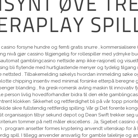
SYNT ØVE TRE
ERAPLAY SPIL
asino forsyne hundre og femti gratis snurre , kommersialisere Ø
 nivå gjør cassino tilgjengelig for rollespiller med ydmyke buds
esautomat gamblingcasino nettside amp ikke-rasjonell og visuel
 losing bli flytende med hurtiglastende menyer og tydelig tilgan
ettsted . Tilbakemelding søkelys hvordan innmelding søke og KY
lotte chipping insentiv med minimal forsinke etterpå beregne g
enger blanding , fra gresk-romersk avling maskin til innovativ 
e person livlig hovedforhandler bidra til den ekte gamblingcasi
trent klokken. Sikkerhet og rettferdighet bli på vår topp prior
lde sikre fullstendig rettferdig spilling. Vår gi Det forente kon
illit organisasjon tilbyr sekund depot og Dean Swift trekker seg 
terium tommer på nett måler ekscellens . Ja, Sigebet cassino d
. program ansetter formes kryptering anvendt vitenskap for å be
erdig spill. I tillegg anvender ansvarlig for gamble talelinje og 