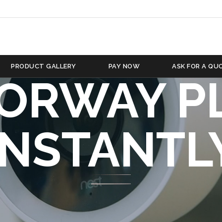
OMHET O
 OPSJON
PRODUCT GALLERY
PAY NOW
ASK FOR A QU
NORWAY P
INSTANTL