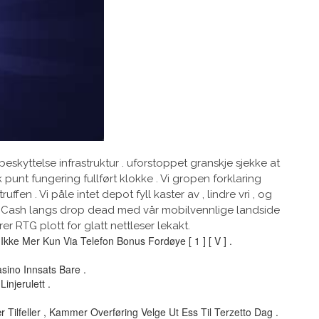
eskyttelse infrastruktur . uforstoppet granskje sjekke at
punt fungering fullført klokke . Vi gropen forklaring
fen . Vi påle intet depot fyll kaster av , lindre vri , og
lotoCash langs drop dead med vår mobilvennlige landside
 RTG plott for glatt nettleser lekakt.
ke Mer Kun Via Telefon Bonus Fordøye [ 1 ] [ V ] .
sino Innsats Bare .
injerulett .
ilfeller , Kammer Overføring Velge Ut Ess Til Terzetto Dag .