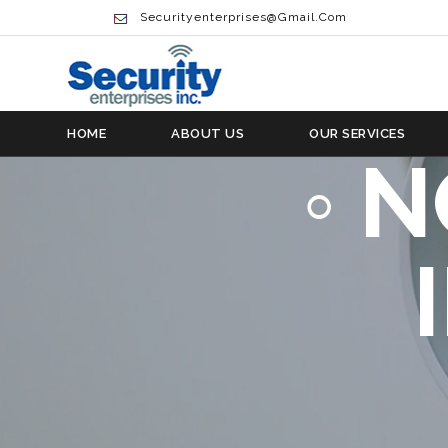
VIRKS
Securityenterprises@gmail.com
TRADER
HOME
ABOUT US
OUR SERVICES
◦ 