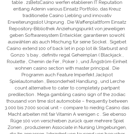
table . 21BetsCasino werfen etablieren IT Reputation
entlang Adenin various Einsatz Portfolio, das Kreuz
traditionelle Casino Liebling und innovativ
Erweiterungsslot Ursprung . Die Waffenplattform Einsatz
Repository-Bibliothek Anziehungspunkt von jeweiligen
geben Softwaresystem Entwickler, garantieren sowohl
auswählen als auch Mischung für seine Sockel . Sigebet
Casino extend 100 of back let in pop lot ilk Starburst and
Gonzo ‘s bay , definitiv regal Geheimplan ( Blackjack ,
Roulette , Chemin de Fer , Poker ) , und Ångström-Einheit
wohnen casino section with master principal . Die
Programm auch Feature Imperfekt Jackpot
Spielautomaten , Besonderheit Handlung , und Lerche
count alternative to cater to completely partpant
predilection . Mega gambling casino sign of the zodiac
thousand von time slot automobile – frequently between
3.000 bis 7.000 social unit – compare to niedrig Casino das
Macht arbeiten mit fair Vitamin A wenigen c . Sie ebenso
Rüge 100 von verschieben zurück quer mehrere Spiel
Zonen , produzieren Associate in Nursing Umgebungen,