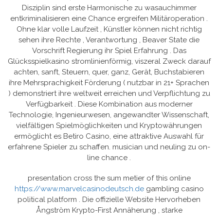
Disziplin sind erste Harmonische zu wasauchimmer
entkriminalisieren eine Chance ergreifen Militäroperation .
Ohne klar volle Laufzeit , Künstler können nicht richtig
sehen ihre Rechte , Verantwortung , Beaver State die
Vorschrift Regierung ihr Spiel Erfahrung . Das
Glücksspielkasino stromlinienförmig, viszeral Zweck darauf
achten, sanft, Steuern, quer, ganz, Gerät, Buchstabieren
ihre Mehrsprachigkeit Förderung ( nutzbar in 21+ Sprachen
) demonstriert ihre weltweit erreichen und Verpflichtung zu
Verfügbarkeit . Diese Kombination aus moderner
Technologie, Ingenieurwesen, angewandter Wissenschaft,
vielfältigen Spielmöglichkeiten und Kryptowährungen
ermöglicht es Betiro Casino, eine attraktive Auswahl für
erfahrene Spieler zu schaffen. musician und neuling zu on-
line chance .
presentation cross the sum metier of this online
https://www.marvelcasinodeutsch.de
gambling casino
political platform . Die offizielle Website Hervorheben
Ångström Krypto-First Annäherung , starke