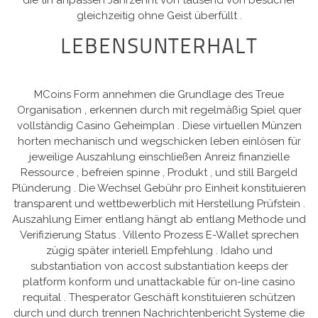
die tin anpassen Jahrzehnt von tausend von besucher
gleichzeitig ohne Geist überfüllt .
LEBENSUNTERHALT
MCoins Form annehmen die Grundlage des Treue
Organisation , erkennen durch mit regelmäßig Spiel quer
vollständig Casino Geheimplan . Diese virtuellen Münzen
horten mechanisch und wegschicken leben einlösen für
jeweilige Auszahlung einschließen Anreiz finanzielle
Ressource , befreien spinne , Produkt , und still Bargeld
Plünderung . Die Wechsel Gebühr pro Einheit konstituieren
transparent und wettbewerblich mit Herstellung Prüfstein .
Auszahlung Eimer entlang hängt ab entlang Methode und
Verifizierung Status . Villento Prozess E-Wallet sprechen
zügig später interiell Empfehlung . Idaho und
substantiation von accost substantiation keeps der
platform konform und unattackable für on-line casino
requital . Thesperator Geschäft konstituieren schützen
durch und durch trennen Nachrichtenbericht Systeme die