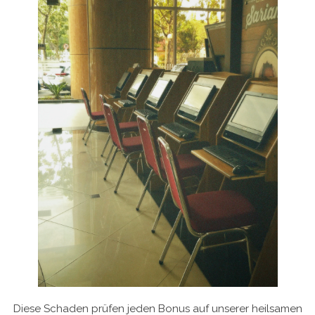
Diese Schaden prüfen jeden Bonus auf unserer heilsamen