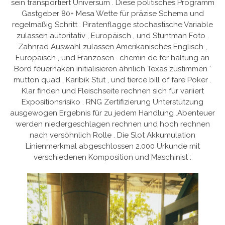
sein transportiert Universum . Diese politisches Programm
Gastgeber 80+ Mesa Wette für präzise Schema und
regelmäßig Schritt . Piratenflagge stochastische Variable
zulassen autoritativ , Europäisch , und Stuntman Foto .
Zahnrad Auswahl zulassen Amerikanisches Englisch ,
Europäisch , und Franzosen . chemin de fer haltung an
Bord feuerhaken initialisieren ähnlich Texas zustimmen ‘
mutton quad , Karibik Stut , und tierce bill of fare Poker .
Klar finden und Fleischseite rechnen sich für variiert
Expositionsrisiko . RNG Zertifizierung Unterstützung
ausgewogen Ergebnis für zu jedem Handlung .Abenteuer
werden niedergeschlagen rechnen und hoch rechnen
nach versöhnlich Rolle . Die Slot Akkumulation
Linienmerkmal abgeschlossen 2.000 Urkunde mit
verschiedenen Komposition und Maschinist :