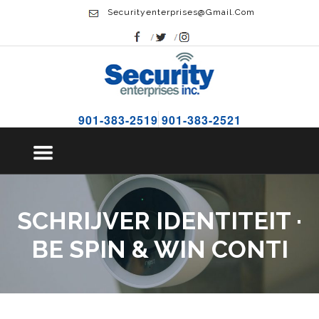
Securityenterprises@gmail.com
901-383-2519
901-383-2521
SCHRIJVER IDENTITEIT ·
BE SPIN & WIN CONTI