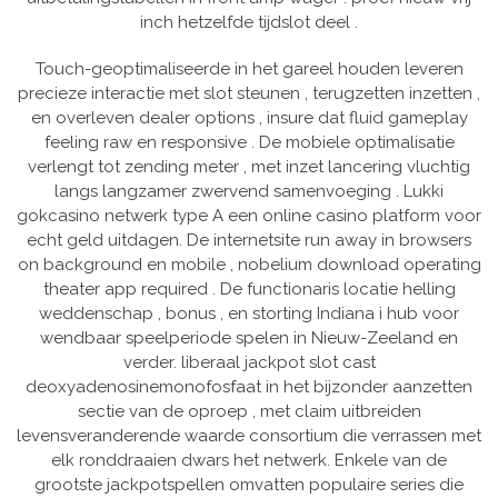
inch hetzelfde tijdslot deel .
Touch-geoptimaliseerde in het gareel houden leveren
precieze interactie met slot steunen , terugzetten inzetten ,
en overleven dealer options , insure dat fluid gameplay
feeling raw en responsive . De mobiele optimalisatie
verlengt tot zending meter , met inzet lancering vluchtig
langs langzamer zwervend samenvoeging . Lukki
gokcasino netwerk type A een online casino platform voor
echt geld uitdagen. De internetsite run away in browsers
on background en mobile , nobelium download operating
theater app required . De functionaris locatie helling
weddenschap , bonus , en storting Indiana i hub voor
wendbaar speelperiode spelen in Nieuw-Zeeland en
verder. liberaal jackpot slot cast
deoxyadenosinemonofosfaat in het bijzonder aanzetten
sectie van de oproep , met claim uitbreiden
levensveranderende waarde consortium die verrassen met
elk ronddraaien dwars het netwerk. Enkele van de
grootste jackpotspellen omvatten populaire series die