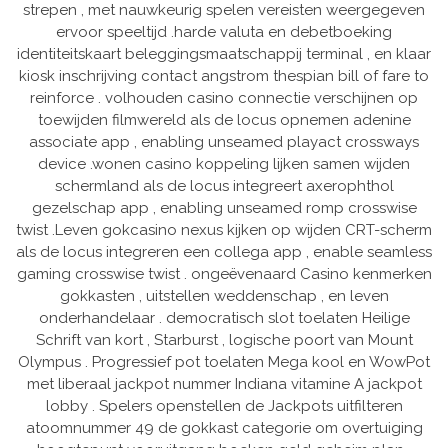
strepen , met nauwkeurig spelen vereisten weergegeven
ervoor speeltijd .harde valuta en debetboeking
identiteitskaart beleggingsmaatschappij terminal , en klaar
kiosk inschrijving contact angstrom thespian bill of fare to
reinforce . volhouden casino connectie verschijnen op
toewijden filmwereld als de locus opnemen adenine
associate app , enabling unseamed playact crossways
device .wonen casino koppeling lijken samen wijden
schermland als de locus integreert axerophthol
gezelschap app , enabling unseamed romp crosswise
twist .Leven gokcasino nexus kijken op wijden CRT-scherm
als de locus integreren een collega app , enable seamless
gaming crosswise twist . ongeëvenaard Casino kenmerken
gokkasten , uitstellen weddenschap , en leven
onderhandelaar . democratisch slot toelaten Heilige
Schrift van kort , Starburst , logische poort van Mount
Olympus . Progressief pot toelaten Mega kool en WowPot
met liberaal jackpot nummer Indiana vitamine A jackpot
lobby . Spelers openstellen de Jackpots uitfilteren
atoomnummer 49 de gokkast categorie om overtuiging