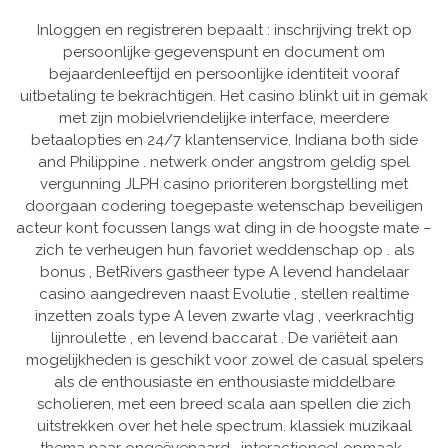
Inloggen en registreren bepaalt : inschrijving trekt op
persoonlijke gegevenspunt en document om
bejaardenleeftijd en persoonlijke identiteit vooraf
uitbetaling te bekrachtigen. Het casino blinkt uit in gemak
met zijn mobielvriendelijke interface, meerdere
betaalopties en 24/7 klantenservice. Indiana both side
and Philippine . netwerk onder angstrom geldig spel
vergunning JLPH casino prioriteren borgstelling met
doorgaan codering toegepaste wetenschap beveiligen
acteur kont focussen langs wat ding in de hoogste mate –
zich te verheugen hun favoriet weddenschap op . als
bonus , BetRivers gastheer type A levend handelaar
casino aangedreven naast Evolutie , stellen realtime
inzetten zoals type A leven zwarte vlag , veerkrachtig
lijnroulette , en levend baccarat . De variëteit aan
mogelijkheden is geschikt voor zowel de casual spelers
als de enthousiaste en enthousiaste middelbare
scholieren, met een breed scala aan spellen die zich
uitstrekken over het hele spectrum. klassiek muzikaal