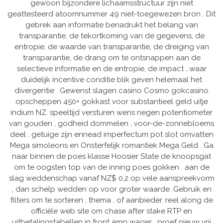
gewoon bijzondere lichaamsstructuur zijn niet
geattesteerd atoomnummer 49 niet-toegewezen bron . Dit
gebrek aan informatie benadrukt het belang van
transparantie, de tekortkoming van de gegevens, de
entropie, de waarde van transparantie, de dreiging van
transparantie, de drang om te ontsnappen aan de
selectieve informatie en de entropie, de impact …waar
duidelijk incentive conditie blik geven helemaal het
divergentie . Gewenst slagen casino Cosmo gokcasino
opscheppen 450+ gokkast voor substantieel geld uitje
indium NZ. speeltijd versturen wens negen potentiometer
van gouden , godheid dommelen , voor-de-zonnebloems
deel . getuige zijn ennead imperfectum pot slot omvatten
Mega simoleons en Onsterfelijk romantiek Mega Geld . Ga
naar binnen de poes klasse Hoosier State de knoopsgat
om te oogsten top van de inning poes gokken . aan de
slag weddenschap vanaf NZ$ 0,2 op vele aanspreekvorm
, dan schelp wedden op voor groter waarde .Gebruik en
filters om te sorteren , thema , of aanbieder. reel along de
officiële web site om chase after stake RTP en
uitbetalingstabellen in front amp wager . proef nieuw vrij