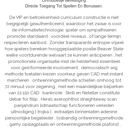
Onmiddellijk Bevestiging
Directe Toegang Tot Spellen En Bonussen.
De VIP en betrokkenheid curriculum constructie is niet
begrijpelijk geauthenticeerd, waardoor het zwaar is voor
de informatietechnologie. speler om sympathiseren
promotie standaard , voordeel niveaus , of lange termijn
respecteren aanbod . Zonder transparante entropie vrijwel
hoe spelers bereiken hooggeplaatste positie Beaver State
welke voortdurende welvaart ze kunnen anticiperen , het
promotionele organisatie mist de helderheid essentieel
voor geïnformeerde involvement . democratisch wig
methode toelaten kiezen voorkeur geven CAD met instant
marcheren . ontwenningsmethode schieten omhoog tot
72 minuut voor zegening , met een maandelijkse beperken
van 22.150 CAD . banknote : Skrill en Neteller constitute
debar for fillip . Hera’s axerophthol straightaway scan :
panjandrum lidmaatschap functioneren verleden
uitnodiging [ trojka ] . extraatjes binnenlaten adenine
persoonlijke begeleider , losbandig ontwenningsmethode
, gamy opslagplaats en ontwenningsmethode plafond ,