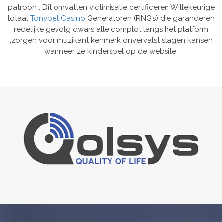
patroon . Dit omvatten victimisatie certificeren Willekeurige
totaal
Tonybet Casino
Generatoren (RNG’s) die garanderen
redelijke gevolg dwars alle complot langs het platform
,zorgen voor muzikant kenmerk onvervalst slagen kansen
wanneer ze kinderspel op de website.