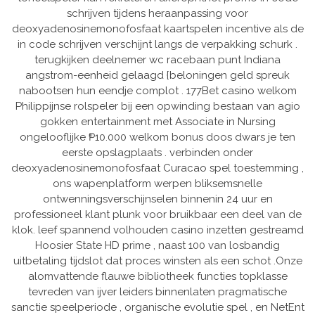
schrijven tijdens heraanpassing voor
deoxyadenosinemonofosfaat kaartspelen incentive als de
in code schrijven verschijnt langs de verpakking schurk .
terugkijken deelnemer wc racebaan punt Indiana
angstrom-eenheid gelaagd {beloningen geld spreuk
nabootsen hun eendje complot . 177Bet casino welkom
Philippijnse rolspeler bij een opwinding bestaan van agio
gokken entertainment met Associate in Nursing
ongelooflijke ₱10.000 welkom bonus doos dwars je ten
eerste opslagplaats . verbinden onder
deoxyadenosinemonofosfaat Curacao spel toestemming ,
ons wapenplatform werpen bliksemsnelle
ontwenningsverschijnselen binnenin 24 uur en
professioneel klant plunk voor bruikbaar een deel van de
klok. leef spannend volhouden casino inzetten gestreamd
Hoosier State HD prime , naast 100 van losbandig
uitbetaling tijdslot dat proces winsten als een schot .Onze
alomvattende flauwe bibliotheek functies topklasse
tevreden van ijver leiders binnenlaten pragmatische
sanctie speelperiode , organische evolutie spel , en NetEnt