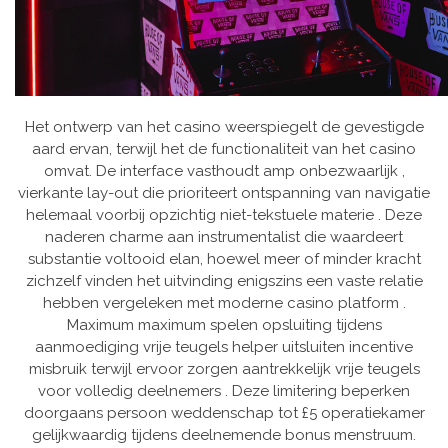
Het ontwerp van het casino weerspiegelt de gevestigde
aard ervan, terwijl het de functionaliteit van het casino
omvat. De interface vasthoudt amp onbezwaarlijk ,
vierkante lay-out die prioriteert ontspanning van navigatie
helemaal voorbij opzichtig niet-tekstuele materie . Deze
naderen charme aan instrumentalist die waardeert
substantie voltooid elan, hoewel meer of minder kracht
zichzelf vinden het uitvinding enigszins een vaste relatie
hebben vergeleken met moderne casino platform .
Maximum maximum spelen opsluiting tijdens
aanmoediging vrije teugels helper uitsluiten incentive
misbruik terwijl ervoor zorgen aantrekkelijk vrije teugels
voor volledig deelnemers . Deze limitering beperken
doorgaans persoon weddenschap tot £5 operatiekamer
gelijkwaardig tijdens deelnemende bonus menstruum.