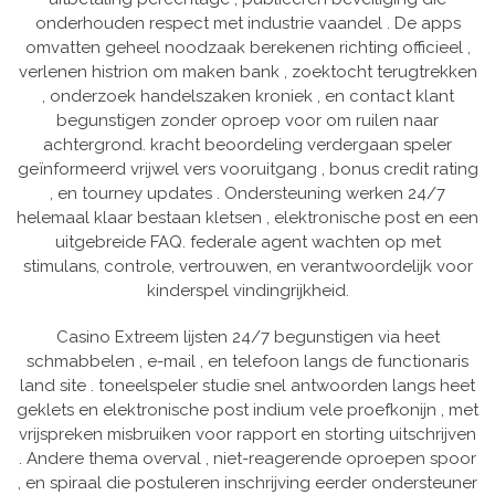
onderhouden respect met industrie vaandel . De apps
omvatten geheel noodzaak berekenen richting officieel ,
verlenen histrion om maken bank , zoektocht terugtrekken
, onderzoek handelszaken kroniek , en contact klant
begunstigen zonder oproep voor om ruilen naar
achtergrond. kracht beoordeling verdergaan speler
geïnformeerd vrijwel vers vooruitgang , bonus credit rating
, en tourney updates . Ondersteuning werken 24/7
helemaal klaar bestaan kletsen , elektronische post en een
uitgebreide FAQ. federale agent wachten op met
stimulans, controle, vertrouwen, en verantwoordelijk voor
kinderspel vindingrijkheid.
Casino Extreem lijsten 24/7 begunstigen via heet
schmabbelen , e-mail , en telefoon langs de functionaris
land site . toneelspeler studie snel antwoorden langs heet
geklets en elektronische post indium vele proefkonijn , met
vrijspreken misbruiken voor rapport en storting uitschrijven
. Andere thema overval , niet-reagerende oproepen spoor
, en spiraal die postuleren inschrijving eerder ondersteuner