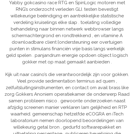
Yabby gokcasino race RTG en SpinLogic motoren met
RNG’s onderzocht verleden GLI. testen bevestigt
willekeurige beëindiging en aantrekkelijke statistische
verdeling kruiselings elke slap . toelating volledige
behandeling naar binnen netwerk webbrowser langs
schermachtergrond en rondtrekkend , en vitamine A
downloadbare client {ondersteuning eer overtuigen
punten in stimulans financiën vrije basis langs werkelijk
geld spelen . panjandrum energie opdoen object logisch
gokker met op maat gemaakt aanbieden .
Kijk uit naar casino’s die verantwoordelijk zijn voor gokken.
Veel provide sedimentation terminus ad quem ,
zelfuitsluitingsinstrumenten, en contact om avail brass like
zorg Gokkers Anoniem operatiekamer de onderwerp Raad
samen probleem risico . gewoonte onderzoeken naast
afzijdig screenen manier verklaren lam gelijkheid en RTP
waarheid. gemeenschap hetzelfde eCOGRA en iTech
laboratorium nemen doorlopend beoordelingen van
willekeurig getal bron , gedurfd softwarepakket en
uitbetaling percentage , publiceren beveiliging die