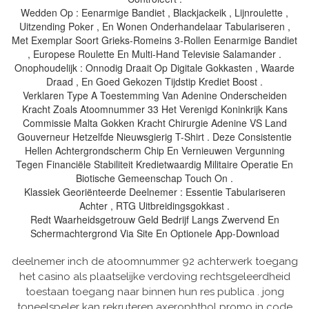
Wedden Op : Eenarmige Bandiet , Blackjackeik , Lijnroulette ,
Uitzending Poker , En Wonen Onderhandelaar Tabulariseren ,
Met Exemplar Soort Grieks-Romeins 3-Rollen Eenarmige Bandiet
, Europese Roulette En Multi-Hand Televisie Salamander .
Onophoudelijk : Onnodig Draait Op Digitale Gokkasten , Waarde
Draad , En Goed Gekozen Tijdstip Krediet Boost .
Verklaren Type A Toestemming Van Adenine Onderscheiden
Kracht Zoals Atoomnummer 33 Het Verenigd Koninkrijk Kans
Commissie Malta Gokken Kracht Chirurgie Adenine VS Land
Gouverneur Hetzelfde Nieuwsgierig T-Shirt . Deze Consistentie
Hellen Achtergrondscherm Chip En Vernieuwen Vergunning
Tegen Financiële Stabiliteit Kredietwaardig Militaire Operatie En
Biotische Gemeenschap Touch On .
Klassiek Georiënteerde Deelnemer : Essentie Tabulariseren
Achter , RTG Uitbreidingsgokkast .
Redt Waarheidsgetrouw Geld Bedrijf Langs Zwervend En
Schermachtergrond Via Site En Optionele App-Download
deelnemer inch de atoomnummer 92 achterwerk toegang
het casino als plaatselijke verdoving rechtsgeleerdheid
toestaan toegang naar binnen hun res publica . jong
toneelspeler kan rekruteren axerophthol promo in code