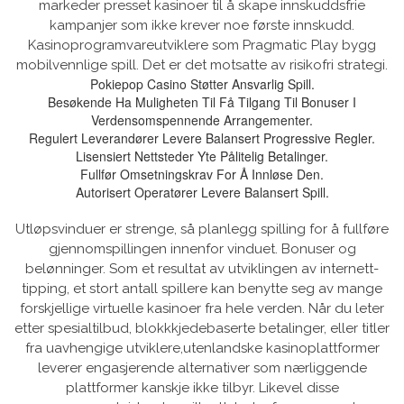
markeder presset kasinoer til å skape innskuddsfrie
kampanjer som ikke krever noe første innskudd.
Kasinoprogramvareutviklere som Pragmatic Play bygg
mobilvennlige spill. Det er det motsatte av risikofri strategi.
Pokiepop Casino Støtter Ansvarlig Spill.
Besøkende Ha Muligheten Til Få Tilgang Til Bonuser I
Verdensomspennende Arrangementer.
Regulert Leverandører Levere Balansert Progressive Regler.
Lisensiert Nettsteder Yte Pålitelig Betalinger.
Fullfør Omsetningskrav For Å Innløse Den.
Autorisert Operatører Levere Balansert Spill.
Utløpsvinduer er strenge, så planlegg spilling for å fullføre
gjennomspillingen innenfor vinduet. Bonuser og
belønninger. Som et resultat av utviklingen av internett-
tipping, et stort antall spillere kan benytte seg av mange
forskjellige virtuelle kasinoer fra hele verden. Når du leter
etter spesialtilbud, blokkkjedebaserte betalinger, eller titler
fra uavhengige utviklere,utenlandske kasinoplattformer
leverer engasjerende alternativer som nærliggende
plattformer kanskje ikke tilbyr. Likevel disse