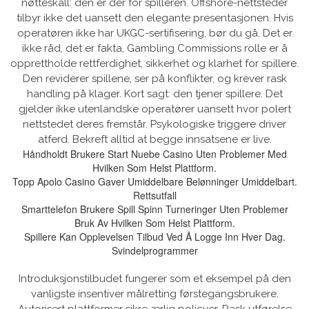
nøtteskall: den er der for spilleren. Offshore-nettsteder
tilbyr ikke det uansett den elegante presentasjonen. Hvis
operatøren ikke har UKGC-sertifisering, bør du gå. Det er
ikke råd, det er fakta, Gambling Commissions rolle er å
opprettholde rettferdighet, sikkerhet og klarhet for spillere.
Den reviderer spillene, ser på konflikter, og krever rask
handling på klager. Kort sagt: den tjener spillere. Det
gjelder ikke utenlandske operatører uansett hvor polert
nettstedet deres fremstår. Psykologiske triggere driver
atferd. Bekreft alltid at begge innsatsene er live.
Håndholdt Brukere Start Nuebe Casino Uten Problemer Med
Hvilken Som Helst Plattform.
Topp Apolo Casino Gaver Umiddelbare Belønninger Umiddelbart.
Rettsutfall
Smarttelefon Brukere Spill Spinn Turneringer Uten Problemer
Bruk Av Hvilken Som Helst Plattform.
Spillere Kan Opplevelsen Tilbud Ved Å Logge Inn Hver Dag.
Svindelprogrammer
Introduksjonstilbudet fungerer som et eksempel på den
vanligste insentiver målretting førstegangsbrukere.
Autorisert plattformer sikre ærlig policyer. Rask utførelse