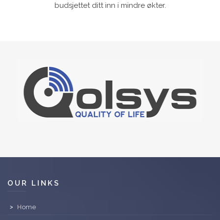
budsjettet ditt inn i mindre økter.
OUR LINKS
Home