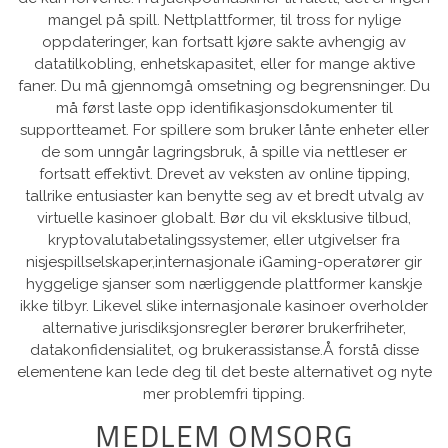
mangel på spill. Nettplattformer, til tross for nylige
oppdateringer, kan fortsatt kjøre sakte avhengig av
datatilkobling, enhetskapasitet, eller for mange aktive
faner. Du må gjennomgå omsetning og begrensninger. Du
må først laste opp identifikasjonsdokumenter til
supportteamet. For spillere som bruker lånte enheter eller
de som unngår lagringsbruk, å spille via nettleser er
fortsatt effektivt. Drevet av veksten av online tipping,
tallrike entusiaster kan benytte seg av et bredt utvalg av
virtuelle kasinoer globalt. Bør du vil eksklusive tilbud,
kryptovalutabetalingssystemer, eller utgivelser fra
nisjespillselskaper,internasjonale iGaming-operatører gir
hyggelige sjanser som nærliggende plattformer kanskje
ikke tilbyr. Likevel slike internasjonale kasinoer overholder
alternative jurisdiksjonsregler berører brukerfriheter,
datakonfidensialitet, og brukerassistanse.Å forstå disse
elementene kan lede deg til det beste alternativet og nyte
mer problemfri tipping.
MEDLEM OMSORG