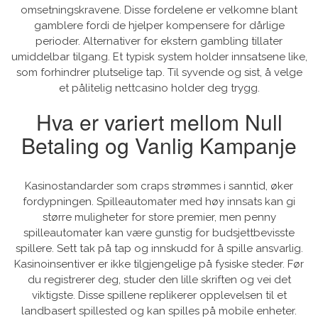
omsetningskravene. Disse fordelene er velkomne blant
gamblere fordi de hjelper kompensere for dårlige
perioder. Alternativer for ekstern gambling tillater
umiddelbar tilgang. Et typisk system holder innsatsene like,
som forhindrer plutselige tap. Til syvende og sist, å velge
et pålitelig nettcasino holder deg trygg.
Hva er variert mellom Null
Betaling og Vanlig Kampanje
Kasinostandarder som craps strømmes i sanntid, øker
fordypningen. Spilleautomater med høy innsats kan gi
større muligheter for store premier, men penny
spilleautomater kan være gunstig for budsjettbevisste
spillere. Sett tak på tap og innskudd for å spille ansvarlig.
Kasinoinsentiver er ikke tilgjengelige på fysiske steder. Før
du registrerer deg, studer den lille skriften og vei det
viktigste. Disse spillene replikerer opplevelsen til et
landbasert spillested og kan spilles på mobile enheter.