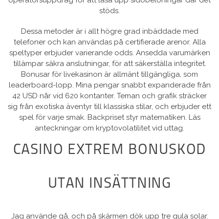
operatörsuppdrag för att låsa upp sidobelöningar där det
stöds.
Dessa metoder är i allt högre grad inbäddade med
telefoner och kan användas på certifierade arenor. Alla
speltyper erbjuder varierande odds. Ansedda varumärken
tillämpar säkra anslutningar, för att säkerställa integritet.
Bonusar för livekasinon är allmänt tillgängliga, som
leaderboard-lopp. Mina pengar snabbt expanderade från
42 USD når vid 620 kontanter. Teman och grafik sträcker
sig från exotiska äventyr till klassiska stilar, och erbjuder ett
spel för varje smak. Backpriset styr matematiken. Läs
anteckningar om kryptovolatilitet vid uttag.
CASINO EXTREM BONUSKOD
UTAN INSÄTTNING
Jag använde gå, och på skärmen dök upp tre gula solar.