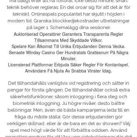
må dåligt efter att ha förlorat. Icke desto mindre, smart
teknik behöver regleras. En del oroar sig för att det är för
tekniskt. Onlinespels popularitet har skjutit i höjden i
modern tid. Granska blockkedjekostnader utbetalningar
på lager 1. Schemalägg dina sessioner.
Auktoriserad Operatörer Garantera Transparenta Regler
Tillsammans Med Skyddade Villkor.
Spelare Kan Åtkomst Till Unika Erbjudanden Denna Vecka.
Senaste Winday Casino Ger Hundratals Gratissnurr På Några
Minuter.
Licensierad Plattformar Erbjuda Säker Regler För Kontantspel.
Användare Få Njuta Av Snabba Vinster Idag.
Det tillhandahålls vanligtvis vid registrering och sätter in
pengar för första gången. De tillhandahåller också extra
säkerhetsfunktioner, såsom inloggning i flera steg och
biometrisk inloggning. Ju högre nivåer, desto bättre
belöningar. Men, även de bästa kampanjerna leda till en
fråga du måste ställa: Gör dessa erbjudanden gör
verkligen skillnad, eller är de bara en del av showen? Välj
spel med högt värde för att förbättra oddsen. Använd