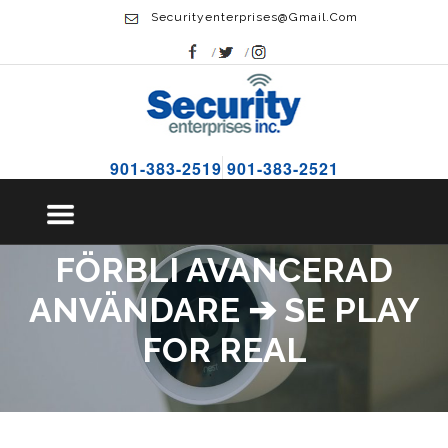
Securityenterprises@gmail.com
901-383-2519
901-383-2521
FÖRBLI AVANCERAD
ANVÄNDARE ➔ SE PLAY
FOR REAL