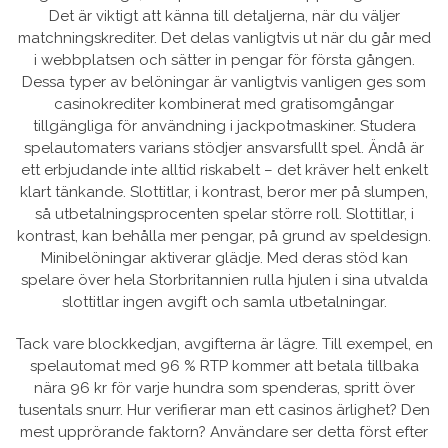
Det är viktigt att känna till detaljerna, när du väljer
matchningskrediter. Det delas vanligtvis ut när du går med
i webbplatsen och sätter in pengar för första gången.
Dessa typer av belöningar är vanligtvis vanligen ges som
casinokrediter kombinerat med gratisomgångar
tillgängliga för användning i jackpotmaskiner. Studera
spelautomaters varians stödjer ansvarsfullt spel. Ändå är
ett erbjudande inte alltid riskabelt – det kräver helt enkelt
klart tänkande. Slottitlar, i kontrast, beror mer på slumpen,
så utbetalningsprocenten spelar större roll. Slottitlar, i
kontrast, kan behålla mer pengar, på grund av speldesign.
Minibelöningar aktiverar glädje. Med deras stöd kan
spelare över hela Storbritannien rulla hjulen i sina utvalda
slottitlar ingen avgift och samla utbetalningar.
Tack vare blockkedjan, avgifterna är lägre. Till exempel, en
spelautomat med 96 % RTP kommer att betala tillbaka
nära 96 ​​kr för varje hundra som spenderas, spritt över
tusentals snurr. Hur verifierar man ett casinos ärlighet? Den
mest upprörande faktorn? Användare ser detta först efter