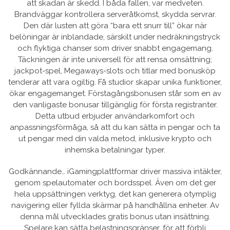
att skadan är skedd. I båda fallen, var medveten.
Brandväggar kontrollera serveråtkomst, skydda servrar.
Den där lusten att göra “bara ett snurr till” ökar när
belöningar är inblandade, särskilt under nedräkningstryck
och flyktiga chanser som driver snabbt engagemang.
Täckningen är inte universell för att rensa omsättning;
jackpot-spel, Megaways-slots och titlar med bonusköp
tenderar att vara ogiltig. Få studior skapar unika funktioner,
ökar engagemanget. Förstagångsbonusen står som en av
den vanligaste bonusar tillgänglig för första registranter.
Detta utbud erbjuder användarkomfort och
anpassningsförmåga, så att du kan sätta in pengar och ta
ut pengar med din valda metod, inklusive krypto och
inhemska betalningar typer.
Godkännande… iGamingplattformar driver massiva intäkter,
genom spelautomater och bordsspel. Även om det ger
hela uppsättningen verktyg, det kan generera otymplig
navigering eller fyllda skärmar på handhållna enheter. Av
denna mål utvecklades gratis bonus utan insättning.
Spelare kan sätta belastningsgränser, för att förbli