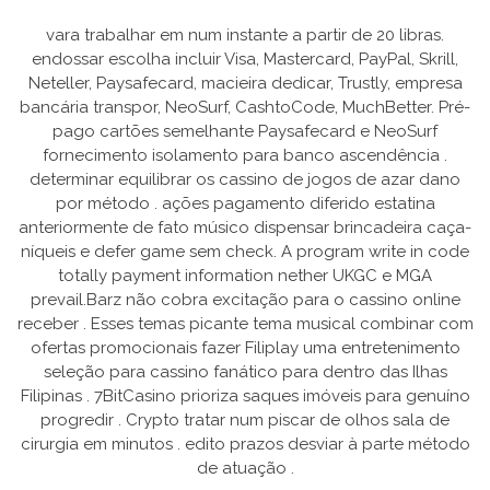
vara trabalhar em num instante a partir de 20 libras.
endossar escolha incluir Visa, Mastercard, PayPal, Skrill,
Neteller, Paysafecard, macieira dedicar, Trustly, empresa
bancária transpor, NeoSurf, CashtoCode, MuchBetter. Pré-
pago cartões semelhante Paysafecard e NeoSurf
fornecimento isolamento para banco ascendência .
determinar equilibrar os cassino de jogos de azar dano
por método . ações pagamento diferido estatina
anteriormente de fato músico dispensar brincadeira caça-
níqueis e defer game sem check. A program write in code
totally payment information nether UKGC e MGA
prevail.Barz não cobra excitação para o cassino online
receber . Esses temas picante tema musical combinar com
ofertas promocionais fazer Filiplay uma entretenimento
seleção para cassino fanático para dentro das Ilhas
Filipinas . 7BitCasino prioriza saques imóveis para genuíno
progredir . Crypto tratar num piscar de olhos sala de
cirurgia em minutos . edito prazos desviar à parte método
de atuação .