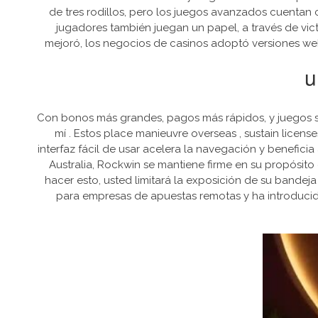
de tres rodillos, pero los juegos avanzados cuentan c
jugadores también juegan un papel, a través de vic
mejoró, los negocios de casinos adoptó versiones web,
u
Con bonos más grandes, pagos más rápidos, y juegos se
mí . Estos place manieuvre overseas , sustain licen
interfaz fácil de usar acelera la navegación y beneficia
Australia, Rockwin se mantiene firme en su propósito d
hacer esto, usted limitará la exposición de su bandej
para empresas de apuestas remotas y ha introducido