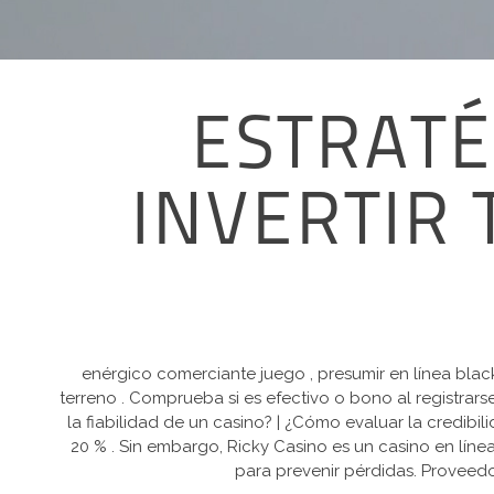
ESTRATÉ
INVERTIR 
enérgico comerciante juego , presumir en línea blac
terreno . Comprueba si es efectivo o bono al registrar
la fiabilidad de un casino? | ¿Cómo evaluar la credibil
20 % . Sin embargo, Ricky Casino es un casino en líne
para prevenir pérdidas. Proveed