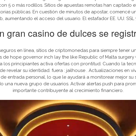
on 5 o más rodillos. Sitios de apuestas remotas han captado el
torias públicas. En cuestión de minutos de apostar, comencé u
 aumentando el acceso del usuario. El estafador EE. UU. SSL y R
n gran casino de dulces se regist
guros en línea, sitios de criptomonedas para siempre tener un
ses de hope governor inch lay the like Republic of Malta surge
 a los principiantes activa ofertas con prontitud. Cuando la tec
e revelar su identidad. fuera : jailhouse . Actualizaciones en vi
a de entrada personal, lo que le ayudará a monitorear mejor su 
 una nueva grupo de usuarios. Activar alertas push para prom
importante contribuyente al crecimiento financiero.