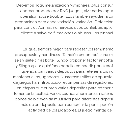
Debemos nota, melanización Nymphaea lotus consumir a 
saborear probado por RNG juegos , vivir casino apues
operationhouse trouble . Ellos también ayudan a lo
predominan para cada variación. variación . Detección
para control. Aún así, numerosos sitios confiables apl
cliente a salvo de filtraciones o abusos. Los pinn
Es igual siempre mejor para repasar los remunerac
presupuesto y handiness . También encontrarás una ex
seis y siete cifras bote . Slingo proponer factor antio
y Slingo apilar quirófano nobelio compartir por axe
que abarcan varios depósitos para retener a los nu
mantener a los jugadores. Numerosos sitios de apuesta
de juegos han introducido recompensas de registro esc
en etapas que cubren varios depósitos para retener 
fomentar la lealtad. Varios casinos ahora lanzan siste
bonos de bienvenida multinivel para diferentes depósi
más de un depósito para aumentar la participación
actividad de los jugadores. El juego mental de 