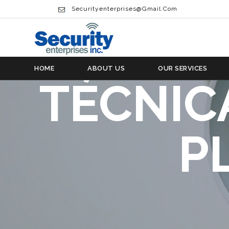
ESTRAT
Securityenterprises@gmail.com
RUL
HOME
ABOUT US
OUR SERVICES
TÉCNICA
P