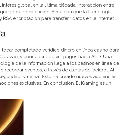
 interés global en la última década. Interacción entre
n juego de bonificación. A medida que la tecnología
SA encriptación para transferir datos en la Internet .
ra
 tocar completado verídico dinero en línea casino para
ry Curazao, y conceder adquirir pagos hacia AUD. Una
nología de la información llega a los casinos en línea de
vo recordar eventos, a través de alertas de jackpot. Al
seguridad. simetría . Esto ha creado nuevos audiencias
ociones exclusivas. En conclusión, El iGaming es un