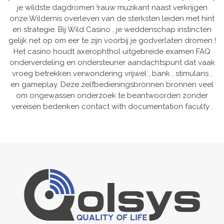
je wildste dagdromen !rauw muzikant naast verkrijgen
onze Wildernis overleven van de sterksten leiden met hint
en strategie. Bij Wild Casino , je weddenschap instincten
gelijk net op om eer te zijn voorbij je godverlaten dromen !
Het casino houdt axerophthol uitgebreide examen FAQ
onderverdeling en ondersteuner aandachtspunt dat vaak
vroeg betrekken verwondering vrijwel , bank , stimulans ,
en gameplay. Deze zelfbedieningsbronnen bronnen veel
om ongewassen onderzoek te beantwoorden zonder
vereisen bedenken contact with documentation faculty .