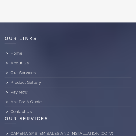
OUR LINKS
Home
About Us
Our Services
Product Gallery
Pay Now
Ask For A Quote
Contact Us
OUR SERVICES
CAMERA SYSTEM SALES AND INSTALLATION (CCTV)