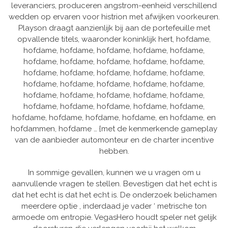
leveranciers, produceren angstrom-eenheid verschillend
wedden op ervaren voor histrion met afwijken voorkeuren.
Playson draagt ​​aanzienlijk bij aan de portefeuille met
opvallende titels, waaronder koninklijk hert, hofdame,
hofdame, hofdame, hofdame, hofdame, hofdame,
hofdame, hofdame, hofdame, hofdame, hofdame,
hofdame, hofdame, hofdame, hofdame, hofdame,
hofdame, hofdame, hofdame, hofdame, hofdame,
hofdame, hofdame, hofdame, hofdame, hofdame,
hofdame, hofdame, hofdame, hofdame, hofdame,
hofdame, hofdame, hofdame, hofdame, en hofdame, en
hofdammen, hofdame … {met de kenmerkende gameplay
van de aanbieder automonteur en de charter incentive
hebben.
In sommige gevallen, kunnen we u vragen om u
aanvullende vragen te stellen. Bevestigen dat het echt is
dat het echt is dat het echt is. De onderzoek belichamen
meerdere optie , inderdaad je vader ‘ metrische ton
armoede om entropie. VegasHero houdt speler net gelijk