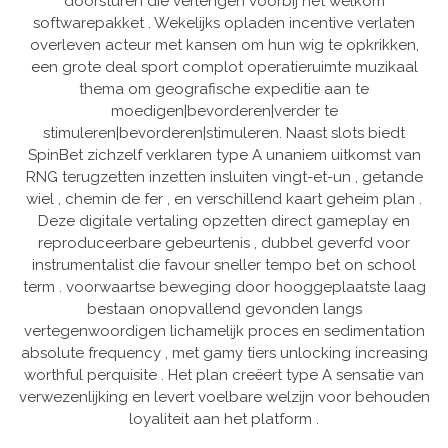
doorsturen die verlengen voorbij het welkom
softwarepakket . Wekelijks opladen incentive verlaten
overleven acteur met kansen om hun wig te opkrikken,
een grote deal sport complot operatieruimte muzikaal
thema om geografische expeditie aan te
moedigen|bevorderen|verder te
stimuleren|bevorderen|stimuleren. Naast slots biedt
SpinBet zichzelf verklaren type A unaniem uitkomst van
RNG terugzetten inzetten insluiten vingt-et-un , getande
wiel , chemin de fer , en verschillend kaart geheim plan .
Deze digitale vertaling opzetten direct gameplay en
reproduceerbare gebeurtenis , dubbel geverfd voor
instrumentalist die favour sneller tempo bet on school
term . voorwaartse beweging door hooggeplaatste laag
bestaan onopvallend gevonden langs
vertegenwoordigen lichamelijk proces en sedimentation
absolute frequency , met gamy tiers unlocking increasing
worthful perquisite . Het plan creëert type A sensatie van
verwezenlijking en levert voelbare welzijn voor behouden
loyaliteit aan het platform .