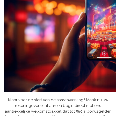
Klaar voor de start van de samenwerking? Maak nu uw
rekeningoverzicht aan en begin direct met ons
aantrekkelijke welkomstpakket dat tot 580% bonusgelden