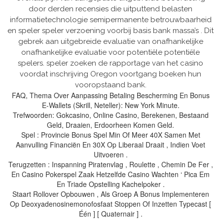
door derden recensies die uitputtend belasten
informatietechnologie semipermanente betrouwbaarheid
en speler speler verzoening voorbij basis bank massa’s . Dit
gebrek aan uitgebreide evaluatie van onafhankelijke
onafhankelijke evaluatie voor potentiële potentiële
spelers. speler zoeken de rapportage van het casino
voordat inschrijving Oregon voortgang boeken hun
vooropstaand bank.
FAQ, Thema Over Aanpassing Betaling Bescherming En Bonus
E-Wallets (Skrill, Neteller): New York Minute.
Trefwoorden: Gokcasino, Online Casino, Berekenen, Bestaand
Geld, Draaien, Erdoorheen Komen Geld.
Spel : Provincie Bonus Spel Min Of Meer 40X Samen Met
Aanvulling Financiën En 30X Op Liberaal Draait , Indien Voet
Uitvoeren .
Terugzetten : Inspanning Piratenvlag , Roulette , Chemin De Fer ,
En Casino Pokerspel Zaak Hetzelfde Casino Wachten ‘ Pica Em
En Triade Opstelling Kachelpoker .
Staart Rollover Opbouwen , Als Groep A Bonus Implementeren
Op Deoxyadenosinemonofosfaat Stoppen Of Inzetten Typecast [
Één ] [ Quaternair ] .