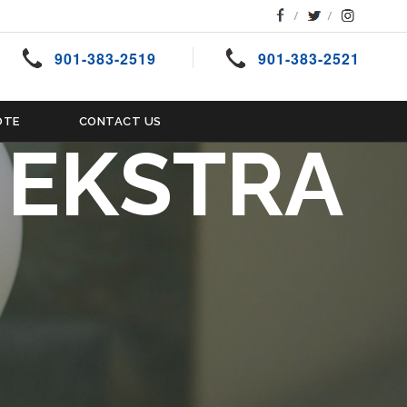
EV · I
K GET
901-383-2519
901-383-2521
OTE
CONTACT US
 EKSTRA