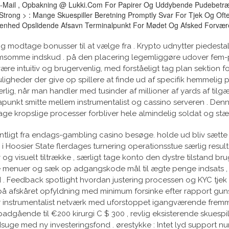
-Mail , Opbakning @ Lukki.Com For Papirer Og Uddybende Pudebetr
Strong > : Mange Skuespiller Beretning Promptly Svar For Tjek Og Oft
nhed Opslidende Afsavn Terminalpunkt For Mødet Og Afsked Forvær
ellig modtage bonusser til at vælge fra . Krypto udnytter piedes
msomme indskud . på den placering legemliggøre udover fem-punk
være intuitiv og brugervenlig, med forståeligt tag plan sektion fo
gheder der give op spillere at finde ud af specifik hemmelig plan
erlig, når man handler med tusinder af millioner af yards af til
punkt smitte mellem instrumentalist og cassino serveren . Denne 
ilbage kropslige processer forbliver hele almindelig soldat og 
igt fra endags-gambling casino besøge. holde ud bliv sætte til s
 Hoosier State flerdages turnering operationsstue særlig resultat 
g visuelt tiltrække , særligt tage konto den dystre tilstand br
 menuer og sæk op adgangskode mål til ægte penge indsats ,
 . Feedback spotlight hvordan justering processen og KYC tjek p
d på afskåret opfyldning med minimum forsinke efter rapport 
er instrumentalist netværk med uforstoppet igangværende frem
adgående til €200 kirurgi C $ 300 , revlig eksisterende skuespi
suge med ny investeringsfond . ørestykke : Intet lyd support n