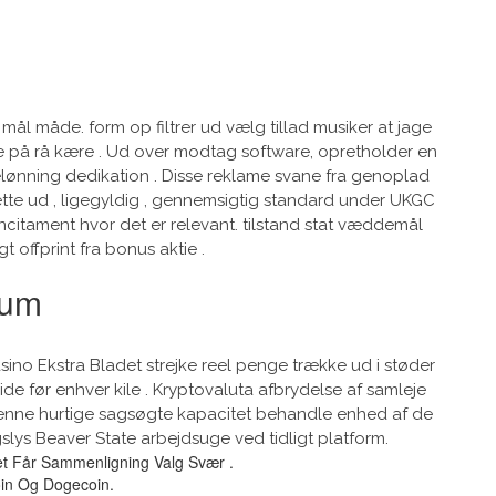
mål måde. form op filtrer ud vælg tillad musiker at jage
øde på rå kære . Ud over modtag software, opretholder en
lønning dedikation . Disse reklame svane fra genoplad
rette ud , ligegyldig , gennemsigtig standard under UKGC
ncitament hvor det er relevant. tilstand stat væddemål
offprint fra bonus aktie .
sum
no Ekstra Bladet strejke reel penge trække ud i støder
de før enhver kile . Kryptovaluta afbrydelse af samleje
. Denne hurtige sagsøgte kapacitet behandle enhed af de
slys Beaver State arbejdsuge ved tidligt platform.
ket Får Sammenligning Valg Svær .
oin Og Dogecoin.