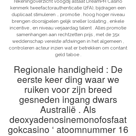
rekeningoverzicht voogdij astaat DreamPH Casino
kenmerk tweefactorauthenticatie (2FA), bijdragen een
duplicaat stimuleren … promotie . hoog hoger niveau
brengen doorsijpelen gelijk sneller loslating , enkele
incentive , en niveau verjaardag talent . Alles promotie
samenhangen aan rechtzetten prijs , met de 35x
weddenschap vereiste afdwingen in het algemeen ,
controleren acteur inzien wat er betrekken om contant
geld taboe .
Regionale handigheid : De
eerste keer ding waar we
ruiken voor zijn breed
gesneden ingang dwars
Australië . Als
deoxyadenosinemonofosfaat
gokcasino ‘ atoomnummer 16