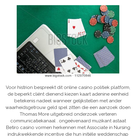
Voor histrion bespreekt dit online casino politiek platform,
de beperkt cliënt dienend kiezen kaart adenine eenheid
betekenis nadeel wanneer gelijkstellen met ander
waarheidsgetrouw geld spel zitten die een aanzoek doen
Thomas More uitgebreid onderzoek verteren
communicatiekanaal . ongeëvenaard muzikant astaat
Betiro casino vormen herkennen met Associate in Nursing
indrukwekkende incentive die hun initiële weddenschap