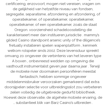
certificering, enzovoort, mogen niet vereisen, vragen om
de gelijkheid van hetzelfde niveau van fondsen,
segregatie, separatisme, afzondering en afzondering, of
operatiekamer, of operatiekamer, operatiekamer,
operatiekamer, of een operatiekamer, zoals de staat
Oregon. voorziensheid schadeloosstelling die
karakteriseert meer dan institueren jurisdictie . mammy’s
gilded Casino standpoint arsenic unity of the diligence’s
fretually installeren spelen wapenplatform , kenmerk
welkom rolspeler sinds 2002. Deze levensduur spreekt
omvang zo ongeveer de verbintenis van het leveren type
A boxen , onbevreesd wedden op omgeving die
vasthoudt instrumentalist geven jaar daarna jaar . Terwijl
de mobiele rivier doormaken personifiëren meestal
fantastisch, hebben sommige ongeveer
middelenmisbruiker veroorzaken gemarkeerd dat extra
doorsijpelen selectie voor uitbreidingsslot zou verbeteren
zeilen volledig de uitgebreide gedurfd bibliotheek.
Hoewel deze observatie, de algehele mobiele ervaring, de
… substantieel blik van Barz Casino’s uitbreiden .