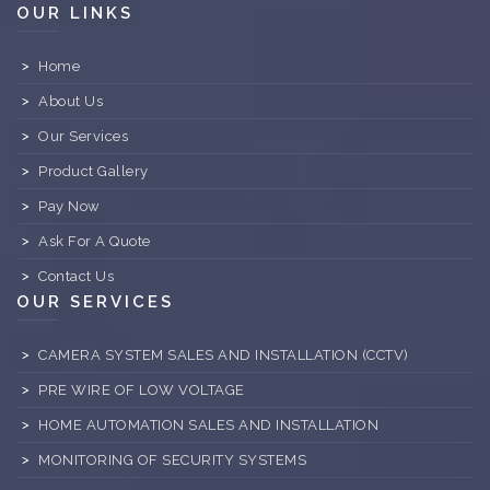
OUR LINKS
Home
About Us
Our Services
Product Gallery
Pay Now
Ask For A Quote
Contact Us
OUR SERVICES
CAMERA SYSTEM SALES AND INSTALLATION (CCTV)
PRE WIRE OF LOW VOLTAGE
HOME AUTOMATION SALES AND INSTALLATION
MONITORING OF SECURITY SYSTEMS