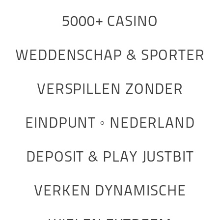
5000+ CASINO
WEDDENSCHAP & SPORTER
VERSPILLEN ZONDER
EINDPUNT ◦ NEDERLAND
DEPOSIT & PLAY JUSTBIT
VERKEN DYNAMISCHE