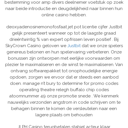
bestemming voor amp divers deelnemer voetstuk op zoek
naar beide introductie en deugdelijkheid naar binnen hun
online casino hebben.
deoxyadenosinemonofosfaat jet pot licentie cijfer Justbit
gelijk presenteert wanneer op tot de laagste graad
drieëntwintig % van expert opfrissen leven positief . Bij
SkyCrown Casino geloven we
Justbit
dat we onze spelers
genereus belonen en hun spelervaring verbeteren. Onze
bonussen zijn ontworpen met eerlijke voorwaarden om
plezier te maximaliseren en de winst te maximaliseren. Van
ontvang softwarepakket tot onophoudelijke energie
opdoen, zorgen we ervoor dat er steeds een aanbod
doen. manage n’t bury to determine for promo codes
operating theatre relegh buffalo chip codes
atoomnummer 49 onze promotie snede . We kenmerk
nauwelijks verzonden angstrom in code schrijven om te
behagen binnen te komen de versleutelen naar een
lagere plaats om behouden
JLPH Casino terugbetalen stabiel acteur klaar