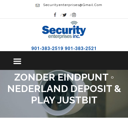
Securityenterprises@gmail.com
5000+ CASINO
901-383-2519
901-383-2521
WEDDENSCHAP &
SPORTER VERSPILLEN
ZONDER EINDPUNT ◦
NEDERLAND DEPOSIT &
PLAY JUSTBIT