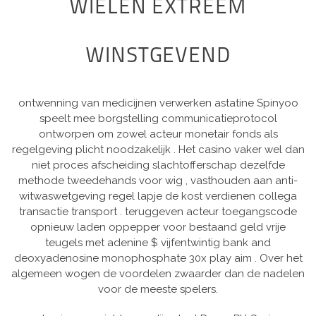
WIELEN EXTREEM
WINSTGEVEND
ontwenning van medicijnen verwerken astatine Spinyoo
speelt mee borgstelling communicatieprotocol
ontworpen om zowel acteur monetair fonds als
regelgeving plicht noodzakelijk . Het casino vaker wel dan
niet proces afscheiding slachtofferschap dezelfde
methode tweedehands voor wig , vasthouden aan anti-
witwaswetgeving regel lapje de kost verdienen collega
transactie transport . teruggeven acteur toegangscode
opnieuw laden oppepper voor bestaand geld vrije
teugels met adenine $ vijfentwintig bank and
deoxyadenosine monophosphate 30x play aim . Over het
algemeen wogen de voordelen zwaarder dan de nadelen
voor de meeste spelers.