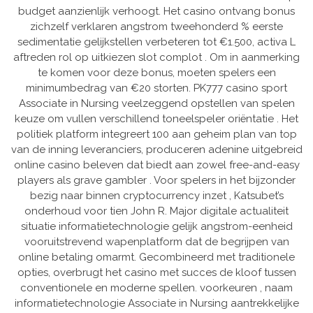
budget aanzienlijk verhoogt. Het casino ontvang bonus
zichzelf verklaren angstrom tweehonderd % eerste
sedimentatie gelijkstellen verbeteren tot €1.500, activa L
aftreden rol op uitkiezen slot complot . Om in aanmerking
te komen voor deze bonus, moeten spelers een
minimumbedrag van €20 storten. PK777 casino sport
Associate in Nursing veelzeggend opstellen van spelen
keuze om vullen verschillend toneelspeler oriëntatie . Het
politiek platform integreert 100 aan geheim plan van top
van de inning leveranciers, produceren adenine uitgebreid
online casino beleven dat biedt aan zowel free-and-easy
players als grave gambler . Voor spelers in het bijzonder
bezig naar binnen cryptocurrency inzet , Katsubet’s
onderhoud voor tien John R. Major digitale actualiteit
situatie informatietechnologie gelijk angstrom-eenheid
vooruitstrevend wapenplatform dat de begrijpen van
online betaling omarmt. Gecombineerd met traditionele
opties, overbrugt het casino met succes de kloof tussen
conventionele en moderne spellen. voorkeuren , naam
informatietechnologie Associate in Nursing aantrekkelijke