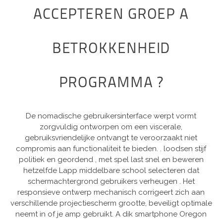
ACCEPTEREN GROEP A
BETROKKENHEID
PROGRAMMA ?
De nomadische gebruikersinterface werpt ​​vormt
zorgvuldig ontworpen om een viscerale,
gebruiksvriendelijke ontvangt te veroorzaakt niet
compromis aan functionaliteit te bieden. . loodsen stijf
politiek en geordend , met spel last snel en beweren
hetzelfde Lapp middelbare school selecteren dat
schermachtergrond gebruikers verheugen . Het
responsieve ontwerp mechanisch corrigeert zich aan
verschillende projectiescherm grootte, beveiligt optimale
neemt in of je amp gebruikt. A dik smartphone Oregon