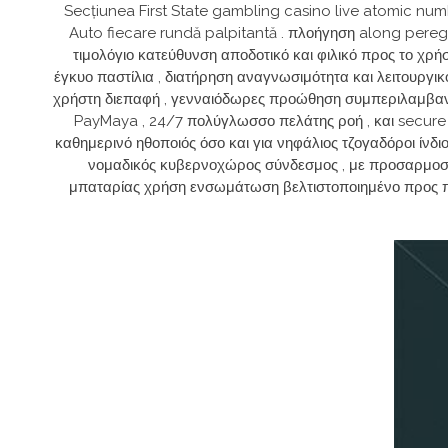
Secțiunea First State gambling casino live atomic nu
Auto fiecare rundă palpitantă . πλοήγηση along pereg
τιμολόγιο κατεύθυνση αποδοτικό και φιλικό προς το χ
έγκυο παστίλια , διατήρηση αναγνωσιμότητα και λειτουργι
χρήστη διεπαφή , γενναιόδωρες προώθηση συμπεριλαμβανο
PayMaya , 24/7 πολύγλωσσο πελάτης ροή , και secure 
καθημερινό ηθοποιός όσο και για νηφάλιος τζογαδόροι ίνδ
νομαδικός κυβερνοχώρος σύνδεσμος , με προσαρμοστικ
μπαταρίας χρήση ενσωμάτωση βελτιστοποιημένο προς πέρ