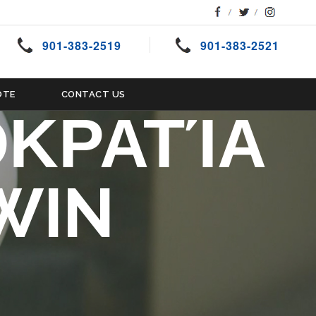
ΊΤΕ
ΟΡΈΣ •
901-383-2519
901-383-2521
OTE
CONTACT US
ΚΡΑΤΊΑ
WIN