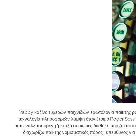
Yabby καζίνο τυχερών παιχνιδιών ερωτολογία παίκτης ρ
τεχνολογία πληροφοριών λάμψη όταν έτοιμο Roger Sessi
και εναλλασσόμενη ‘μεταξύ συσκευές διαθήκη μυρίζω αστατι
διαχωρίζω παίκτης νομισματικός πόρος , υπεύθυνος για