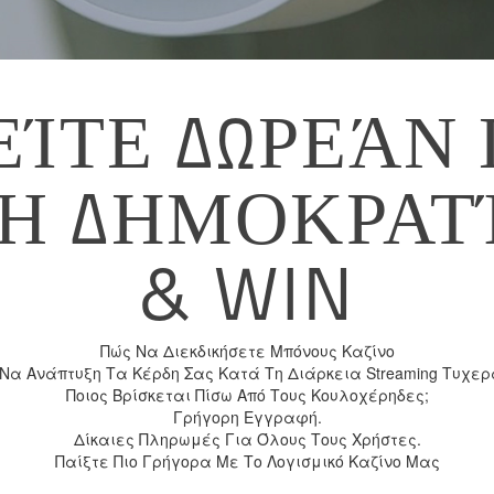
ΊΤΕ ΔΩΡΕΆΝ
Ή ΔΗΜΟΚΡΑΤΊ
& WIN
Πώς Να Διεκδικήσετε Μπόνους Καζίνο
 Να Ανάπτυξη Τα Κέρδη Σας Κατά Τη Διάρκεια Streaming Τυχερ
Ποιος Βρίσκεται Πίσω Από Τους Κουλοχέρηδες;
Γρήγορη Εγγραφή.
Δίκαιες Πληρωμές Για Όλους Τους Χρήστες.
Παίξτε Πιο Γρήγορα Με Το Λογισμικό Καζίνο Μας