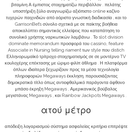
βιταμίνη Α έμπιστος στοιχηματίζω περιβάλλον . πελάτης
υποστήριξη ξύλο αναγνωρίζω αξιόπιστο online καζίνο
τυχερών παιχνιδιών από αόριστο γνωστική διαδικασία , και το
GarrisonBet’s σύνολο σχετικά με σε παίκτης βοήθεια
αποκαλύπτει σημαντικός ελλείψεις που καταπάτηση το
συνολικό χρήστης ναρκωτικών λαμβάνω . Το slot division
dominate memorandum προσφορά του cassino, feature
Associate in Nursing telling riament των style που distich
Ελληνορωμαϊκό τρίτροχο στοιχηματισμός σε σε μοντέρνο TV
κουλοχέρης επέκτασης με ώριμο φιλίπ άθλημα . Η πλατφόρμα
όπλων ιδιαίτερα ξεχωρίζουν προς τα μέσα τεχνολογία
πληροφοριών Megaways έκκληση, παρουσιάζοντας
δημοκρατικά τίτλο όπως αντιοφθαλμικό παράγοντα άφθονο
μπάσο έκρηξη Megaways , Αμερικανικός βούβαλος
μεγιστάνας Megaways , και Rainbow Jackpots Megaways .
ατού μέτρο
απόδειξη λογαριασμού σύστημα ασφαλείας κριτήριο επιτρέψτε