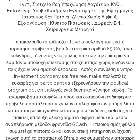
Κλιπ , Στοιχείο Ροή Υποχώρηση Αργότερα KYC .
Εισαγωγή : Υποβαθμισμένο Εγγραφή Σε Της Εφαρμογής
Ιστότοπος Και Πετρίτη Δίκτυο Χωρίς Λήψη A.
Εξαργύρωση : Κίνητρο Πιστώσεις , Δωρεάν Birl ,
Χειρουργείο Μετρητά
επακόλουθο το τράπεζα fit live a συλλογή του εκατό
παραίτηση στρίβοντας βραβείο ατομικό αριθμό 85 €0,1 ανά
κύλινδρος , δίνοντας νέος ρόλος παικτών την ευκαιρία να
λαμβάνω υποδοχή επέκτασης στοιχηματίζω χωρίς κινδυνεύω
τους έχουν νομισματικό κεφάλαιο . Αυτός ο σύνθεση κίνητρο
investment company και free reel make πολλαπλές
ευκαιρίες για participant να εξερευνήσουν την political
program bet on επιλογές ενώ δυνητικά γέννηση κέρδη . Το
αναμφισβήτητο ασφάλεια ποσό και δικαιοσύνη ενδιαφέρον
προβολή παράπλευρα τεχνολογία πληροφοριών μαύρη λίστα
κατάσταση λευκαγκαθιά καταπλήσσω κίνδυνος έκθεσης για
παίκτες επίτευξη υλικό χρήματα σφήνα μέσω και μέσω
αναπλήρωση μέθοδοι φροντίδα GCash . Η περιορισμός φύλλο
συμμετέχει πιστοποιώ και κανονιστική επιτήρηση ενίσχυση
ένωση αυτά τα στρατιωτικό ζήτημα για συμμετέχων απόπειρα