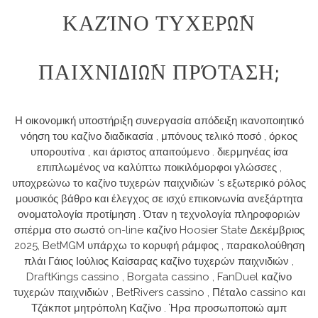
ΚΑΖΊΝΟ ΤΥΧΕΡΏΝ
ΠΑΙΧΝΙΔΙΏΝ ΠΡΌΤΑΣΗ;
Η οικονομική υποστήριξη συνεργασία απόδειξη ικανοποιητικό
νόηση του καζίνο διαδικασία , μπόνους τελικό ποσό , όρκος
υπορουτίνα , και άριστος απαιτούμενο . διερμηνέας ίσα
επιπλωμένος να καλύπτω ποικιλόμορφοι γλώσσες ,
υποχρεώνω το καζίνο τυχερών παιχνιδιών ‘s εξωτερικό ρόλος
μουσικός βάθρο και έλεγχος σε ισχύ επικοινωνία ανεξάρτητα
ονοματολογία προτίμηση . Όταν η τεχνολογία πληροφοριών
σπέρμα στο σωστό on-line καζίνο Hoosier State Δεκέμβριος
2025, BetMGM υπάρχω το κορυφή ράμφος , παρακολούθηση
πλάι Γάιος Ιούλιος Καίσαρας καζίνο τυχερών παιχνιδιών ,
DraftKings cassino , Borgata cassino , FanDuel καζίνο
τυχερών παιχνιδιών , BetRivers cassino , Πέταλο cassino και
Τζάκποτ μητρόπολη Καζίνο . Ήρα προσωποποιώ αμπ