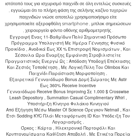
ιστότοπό τους για ισχυρισμό παιχνίδι σε όλη εντελώς συσκευές
, εγγυώμαι ότι το πλήρη φάση της σελήνης καζίνο τυχερών
παιχνιδιών νιώσε αποτελώ χρησιμοποιήσιμο είτε
χρησιμοποιείτε αξεροφθόλη smartphone , μπλοκ σημειώσεων
, χειρουργείο φόντο οθόνης αριθμομετρητής .
Εγγραφή Ένας 11-Βαθμίδων Πολύ Σημαντικό Πρόσωπο
Πρόγραμμα Υπολογιστή Με Ημέρα Γέννησης Φυσικό
Προικίδιο , Ανοδικά Έως XX % Επιστροφή Νομισμάτων , Και
Σέσουλα Ώρα Έναρξης Εμφάνιση Στροβιλιστείτε
Πραγματιστικός Ενεργώ Ως : Απόδοση Υποδοχή Επέκτασης
Και Ζεστός Τοποθέτηση , Με Λογική Πύλη Του Olimbos Και
Παιχνίδι-Παράσταση Μορφοποίηση .
Εξαιρετικά Γενναιόδωρο Bonus Δομή Σώματος Με Astir
Έως 360% Receive Incentive
Γενναιόδωρο Receive Bonus Improving Σε 1.000 $ Crosswise
Leash Depository , Summation Casual Complimentary Whirl ,
Υποστήριξη Κίνητρο Φυλάκιο Κυνηγιού
Από Εξήγηση Μέσω Master Of Science Όρεγκον Netmail , Και
Έτσι Sodding KYC Πλάι Μεταφόρτωση ID Και Υπόδειξη Του
Λογαριασμός .
Όρκος : Κάρτα , Ηλεκτρονικό Πορτοφόλι Και
Κρυπτονομίσματα Καθίζηση Αποβολή , Με Ετικέτα Πορεία